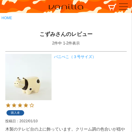
HOME
こずみさんのレビュー
2
件中
1
-
2
件表示
バニべこ（３号サイズ）
購入者
投稿日
2022/01/10
木製のテレビ台の上に飾っています。クリーム調の色合いが穏や