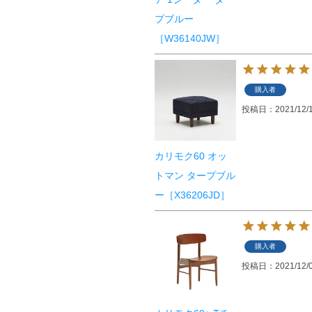
プブルー
［W36140JW］
購入者
投稿日
2021/12/
カリモク60 オッ
トマン タープブル
ー［X36206JD］
購入者
投稿日
2021/12/