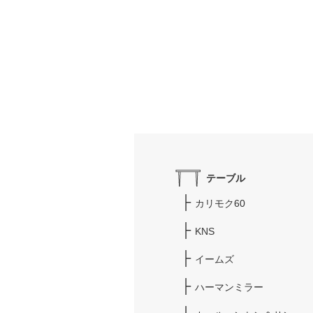
テーブル
カリモク60
KNS
イームズ
ハーマンミラー