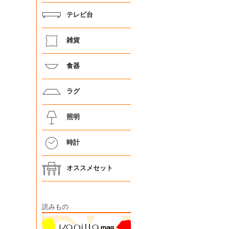
テレビ台
雑貨
食器
ラグ
照明
時計
オススメセット
読みもの