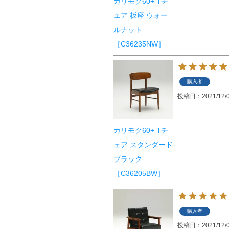
カリモク60+ Tチ
ェア 板座 ウォー
ルナット
［C36235NW］
購入者
投稿日
2021/12/
カリモク60+ Tチ
ェア スタンダード
ブラック
［C36205BW］
購入者
投稿日
2021/12/