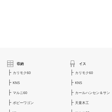
収納
イス
カリモク60
カリモク60
KNS
KNS
マルニ60
カールハンセン＆サン
ボビーワゴン
天童木工