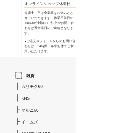
オンラインショップ休業日
毎週土・日は全業務をお休みとさ
せていただきます。休業日前日の
14時30分以降のご注文やお問い合
わせは翌営業日のご連絡となりま
す。
●ご注文やフォームからのお問い合
わせは、
24時間・年中無休
でご利
用いただけます。
雑貨
カリモク60
KNS
マルニ60
イームズ