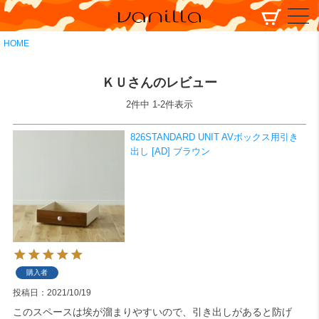
HOME
ＫＵさんのレビュー
2
件中
1
-
2
件表示
826STANDARD UNIT AVボックス用引き
出し [AD] ブラウン
購入者
投稿日
2021/10/19
このスペースは埃が溜まりやすいので、引き出しがあると防げ