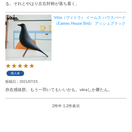
る。それとやはり左右対称が落ち着く。
検索
Vitra（ヴィトラ） イームズ ハウスバード
（Eames House Bird） アッシュブラック
購入者
投稿日
2021/07/15
存在感抜群。もう一羽いてもいいかも。vitraしか勝たん。
2
件中
1
-
2
件表示