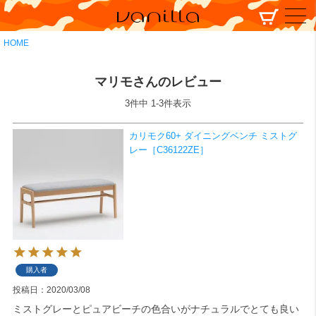
HOME
マリモさんのレビュー
3
件中
1
-
3
件表示
カリモク60+ ダイニングベンチ ミストグ
レー［C36122ZE］
購入者
投稿日
2020/03/08
ミストグレーとピュアビーチの色合いがナチュラルでとても良い