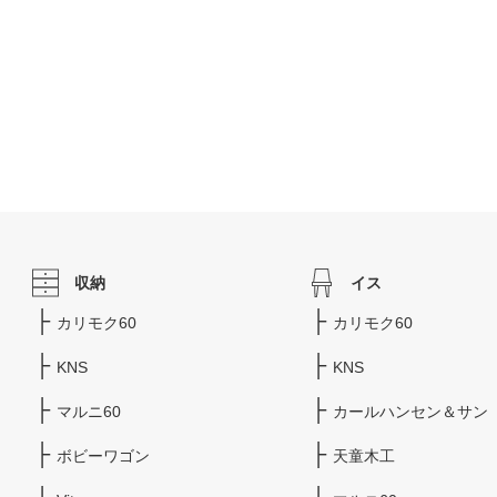
収納
イス
カリモク60
カリモク60
KNS
KNS
マルニ60
カールハンセン＆サン
ボビーワゴン
天童木工