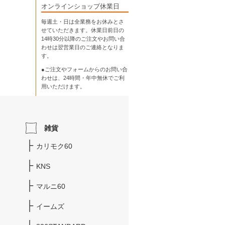
オンラインショップ休業日
毎週土・日は全業務をお休みとさ
せていただきます。休業日前日の
14時30分以降のご注文やお問い合
わせは翌営業日のご連絡となりま
す。
●ご注文やフォームからのお問い合
わせは、
24時間・年中無休
でご利
用いただけます。
雑貨
カリモク60
KNS
マルニ60
イームズ