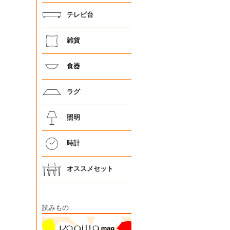
テレビ台
雑貨
食器
ラグ
照明
時計
オススメセット
読みもの