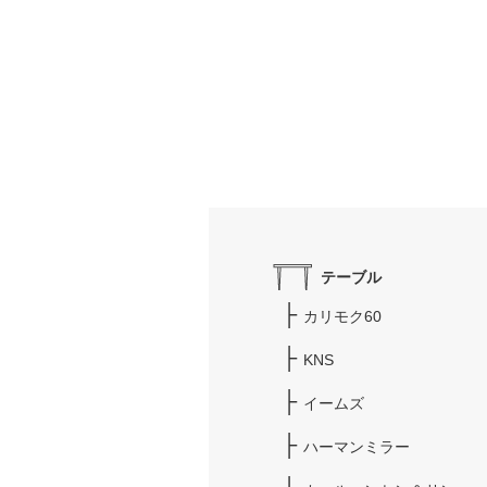
テーブル
カリモク60
KNS
イームズ
ハーマンミラー