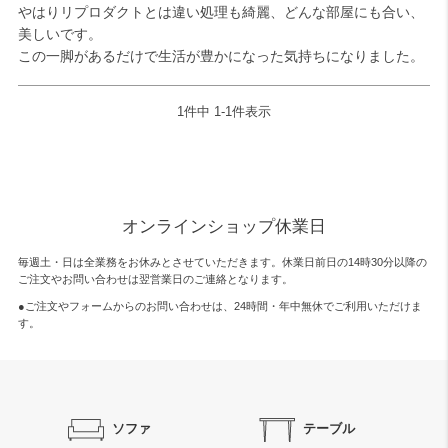
やはりリプロダクトとは違い処理も綺麗、どんな部屋にも合い、
美しいです。

検索
この一脚があるだけで生活が豊かになった気持ちになりました。
1
件中
1
-
1
件表示
オンラインショップ休業日
毎週土・日は全業務をお休みとさせていただきます。休業日前日の14時30分以降の
ご注文やお問い合わせは翌営業日のご連絡となります。
●ご注文やフォームからのお問い合わせは、
24時間・年中無休
でご利用いただけま
す。
ソファ
テーブル