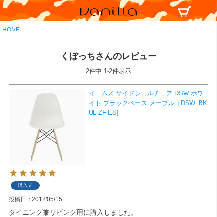
HOME
くぼっちさんのレビュー
2
件中
1
-
2
件表示
イームズ サイドシェルチェア DSW ホワ
イト ブラックベース メープル［DSW. BK
UL ZF E8］
購入者
投稿日
2012/05/15
ダイニング兼リビング用に購入しました。
