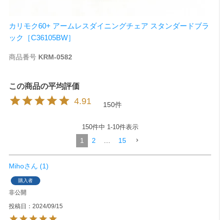
カリモク60+ アームレスダイニングチェア スタンダードブラ
ック［C36105BW］
商品番号
KRM-0582
4.91
150
150
件中
1
-
10
件表示
1
2
…
15
Miho
1
購入者
非公開
投稿日
2024/09/15