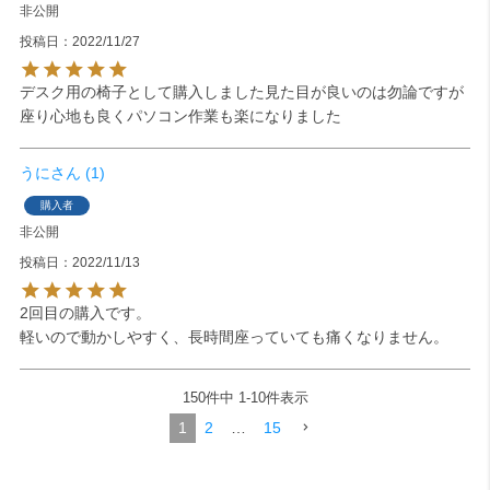
非公開
投稿日
2022/11/27
デスク用の椅子として購入しました見た目が良いのは勿論ですが
座り心地も良くパソコン作業も楽になりました
うに
1
購入者
非公開
投稿日
2022/11/13
2回目の購入です。

150
件中
1
-
10
件表示
1
2
…
15