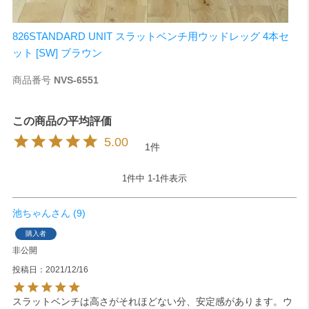
826STANDARD UNIT スラットベンチ用ウッドレッグ 4本セ
ット [SW] ブラウン
商品番号
NVS-6551
5.00
1
1
件中
1
-
1
件表示
池ちゃん
9
購入者
非公開
投稿日
2021/12/16
スラットベンチは高さがそれほどない分、安定感があります。ウ