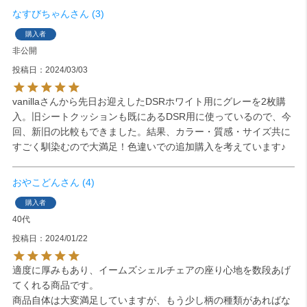
なすびちゃん
3
購入者
非公開
投稿日
2024/03/03
vanillaさんから先日お迎えしたDSRホワイト用にグレーを2枚購
入。旧シートクッションも既にあるDSR用に使っているので、今
回、新旧の比較もできました。結果、カラー・質感・サイズ共に
すごく馴染むので大満足！色違いでの追加購入を考えています♪
おやこどん
4
購入者
40代
投稿日
2024/01/22
適度に厚みもあり、イームズシェルチェアの座り心地を数段あげ
てくれる商品です。

商品自体は大変満足していますが、もう少し柄の種類があればな