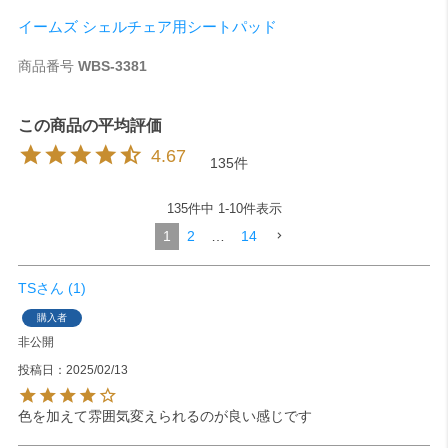
イームズ シェルチェア用シートパッド
商品番号
WBS-3381
4.67
135
135
件中
1
-
10
件表示
1
2
…
14
TS
1
購入者
非公開
投稿日
2025/02/13
色を加えて雰囲気変えられるのが良い感じです