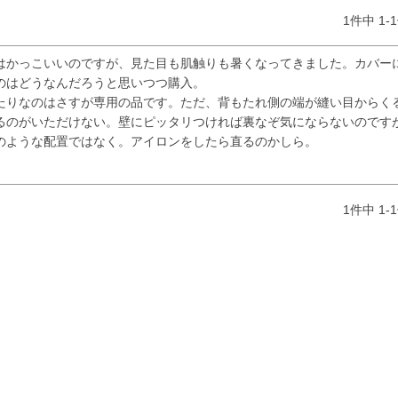
1
件中
1
-
1
はかっこいいのですが、見た目も肌触りも暑くなってきました。カバー
のはどうなんだろうと思いつつ購入。

たりなのはさすが専用の品です。ただ、背もたれ側の端が縫い目からく
るのがいただけない。壁にピッタリつければ裏なぞ気にならないのです
のような配置ではなく。アイロンをしたら直るのかしら。
1
件中
1
-
1