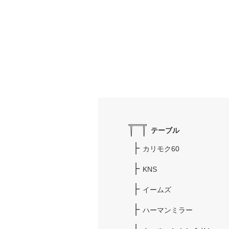
テーブル
カリモク60
KNS
イームズ
ハーマンミラー