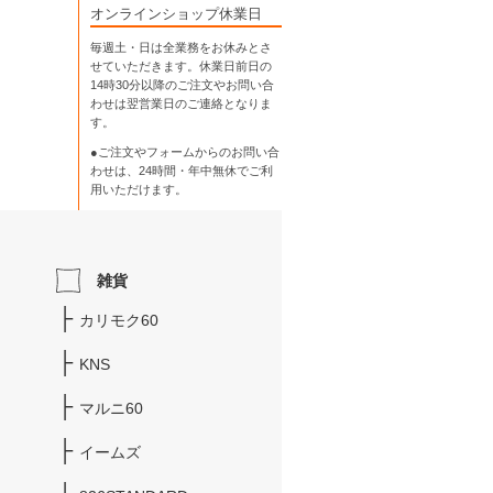
オンラインショップ休業日
毎週土・日は全業務をお休みとさ
せていただきます。休業日前日の
14時30分以降のご注文やお問い合
わせは翌営業日のご連絡となりま
す。
●ご注文やフォームからのお問い合
わせは、
24時間・年中無休
でご利
用いただけます。
雑貨
カリモク60
KNS
マルニ60
イームズ