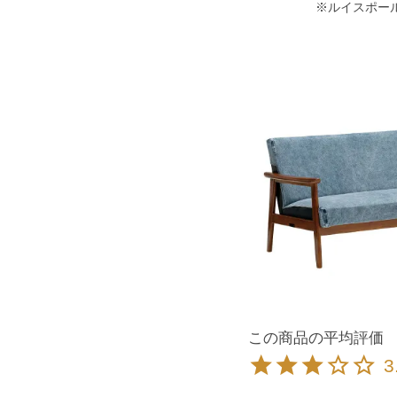
※ルイスポー
3