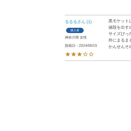
黒モケット
るるる
1
値段を出す
購入者
サイズぴっ
神奈川県
女性
外にまるま
投稿日
2024/06/15
かんせんそ