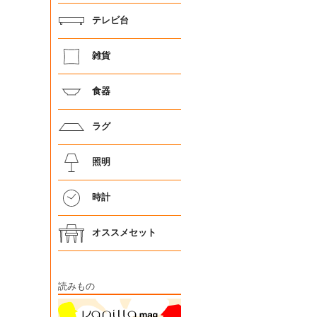
テレビ台
雑貨
食器
ラグ
照明
時計
オススメセット
読みもの