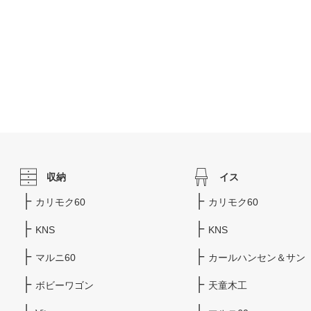
収納
イス
カリモク60
カリモク60
KNS
KNS
マルニ60
カールハンセン＆サン
ボビーワゴン
天童木工