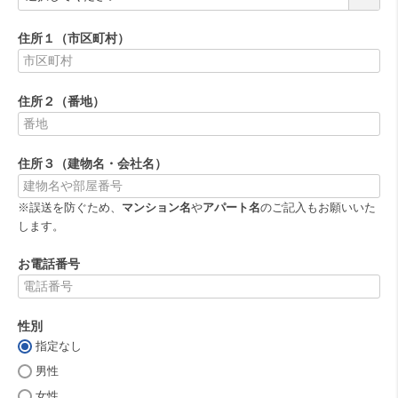
必
須
住所１（市区町村）
)
(
必
住所２（番地）
須
)
(
必
住所３（建物名・会社名）
須
)
※誤送を防ぐため、
マンション名
や
アパート名
のご記入もお願いいた
します。
お電話番号
(
必
性別
須
)
指定なし
(
必
男性
須
女性