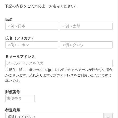
下記の内容をご入力の上、お進みください。
氏名
(
必
氏名（フリガナ）
須
)
(
必
Ｅメールアドレス
須
)
(
※現在、稀に「@ezweb.ne.jp」をお使いの方へメールが届かない場合
必
がございます。恐れ入りますが別のアドレスをご利用いただけますと
須
幸いです。
)
郵便番号
(
必
都道府県
須
)
(