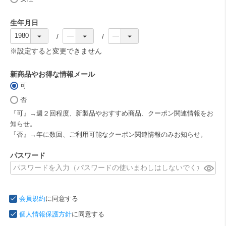
)
生年月日
(
必
※設定すると変更できません
須
)
新商品やお得な情報メール
可
(
必
否
須
『可』→週２回程度、新製品やおすすめ商品、クーポン関連情報をお
)
知らせ。
『否』→年に数回、ご利用可能なクーポン関連情報のみお知らせ。
パスワード
(
必
須
会員規約
に同意する
)
個人情報保護方針
に同意する