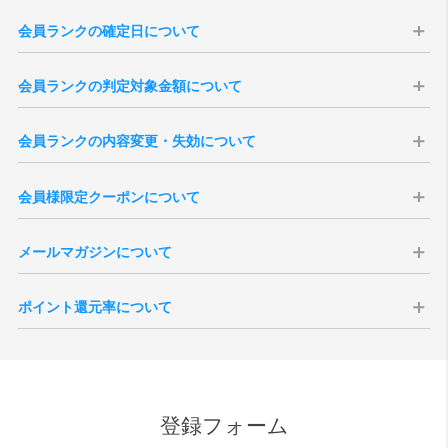
会員ランクの確定日について
会員ランクはの確定日は購入日から14日後に確定いたします。会員ラ
会員ランクの判定対象金額について
ンクは、過去の「累計購入金額」を集計して決定いたします（実店舗
での購入分は含まれません）。
会員ランクの判定対象金額は、商品合計（税込）より、送料・各種割
※現在の会員ランク、過去3年分のご注文履歴は、「
マイページ
」より
会員ランクの内容変更・失効について
引・ポイント・クーポン利用額を差し引いた金額となります。
ご確認いただけます。
※キャンセル・返品となりましたご注文のご購入金額は、ランク判定
本会員ランク制度は、予告無く変更・改定、または終了する場合がご
※3年以上前のご注文を含む累計購入金額は当店がお調べいたしますの
の対象外となります。
会員様限定クーポンについて
ざいます。予めご了承ください。また、会員を退会されますと、その
で、ご希望の際は「
お問い合わせ
」よりご連絡くださいませ。
※会員ランク確定後、会員ランクの更新がシステムに反映されるまで
時点までの累計ご購入金額、獲得ポイント数、各ランクの特典は全て
※一度会員ランクが確定しますと通常ランクダウンはございません。
にタイムラグがございます。
会員様には特別クーポンをプレゼント致します。全会員様を対象にし
失効となりますのでご注意ください。
メールマガジンについて
たバースデークーポンはご登録いただいた誕生月の1日に付与されま
退会後新たに会員登録いただきましても新規登録扱いとなりますの
す。誕生月の途中でご登録いただいた場合、会員ご登録後に付与され
で、退会前の状態に戻すことはできません。
vanillaでは会員様向けにメールマガジンを発行しております。定期配
ます。
ポイント還元率について
信の他、号外での配信などがございます。メールマガジンの取得につ
シーズンクーポンについて、会員ランクに応じた内容で付与されま
いては会員ご登録時の任意となりますが、受信を拒否設定されている
す。付与される月は6月、12月それぞれ第一営業日となりますが、バー
ポイントの還元対象となる金額は、商品代金の税抜価格が対象となり
場合、お得なクーポンなどが配信されない場合がございます。
スデークーポンと異なり、月内途中でのご登録の場合はクーポンが発
ます。メーカーとの正規販売店としての取決めにより、ポイント付与
また、受信を拒否設定された場合でも、緊急性・重要性のある内容の
行されませんのでご注意ください。
ができない商品もございます。また、SALE品はポイント対象外とさせ
場合、設定内容に関わらず配信される場合がございますので、予めご
ていただきます。尚、付与されるポイント額は、各商品ページをご確
了承ください。
登録フォーム
認ください。