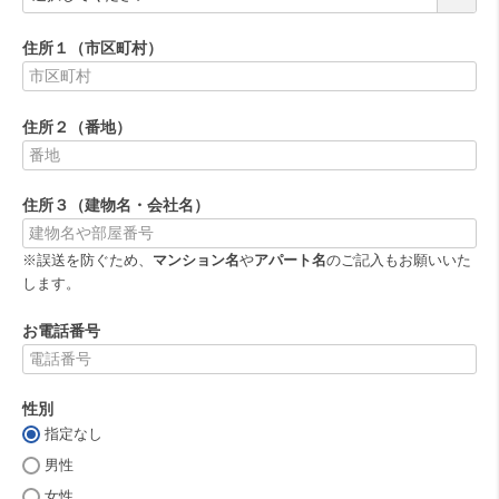
必
須
住所１（市区町村）
)
(
必
住所２（番地）
須
)
(
必
住所３（建物名・会社名）
須
)
※誤送を防ぐため、
マンション名
や
アパート名
のご記入もお願いいた
します。
お電話番号
(
必
性別
須
)
指定なし
(
必
男性
須
女性