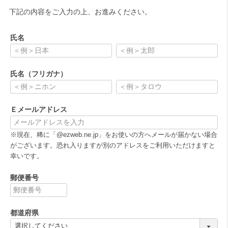
下記の内容をご入力の上、お進みください。
氏名
(
必
氏名（フリガナ）
須
)
(
必
Ｅメールアドレス
須
)
(
※現在、稀に「@ezweb.ne.jp」をお使いの方へメールが届かない場合
必
がございます。恐れ入りますが別のアドレスをご利用いただけますと
須
幸いです。
)
郵便番号
(
必
都道府県
須
)
(