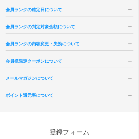
会員ランクの確定日について
会員ランクはの確定日は購入日から14日後に確定いたします。会員ラ
会員ランクの判定対象金額について
ンクは、過去の「累計購入金額」を集計して決定いたします（実店舗
での購入分は含まれません）。
会員ランクの判定対象金額は、商品合計（税込）より、送料・各種割
※現在の会員ランク、過去3年分のご注文履歴は、「
マイページ
」より
会員ランクの内容変更・失効について
引・ポイント・クーポン利用額を差し引いた金額となります。
ご確認いただけます。
※キャンセル・返品となりましたご注文のご購入金額は、ランク判定
本会員ランク制度は、予告無く変更・改定、または終了する場合がご
※3年以上前のご注文を含む累計購入金額は当店がお調べいたしますの
の対象外となります。
会員様限定クーポンについて
ざいます。予めご了承ください。また、会員を退会されますと、その
で、ご希望の際は「
お問い合わせ
」よりご連絡くださいませ。
※会員ランク確定後、会員ランクの更新がシステムに反映されるまで
時点までの累計ご購入金額、獲得ポイント数、各ランクの特典は全て
※一度会員ランクが確定しますと通常ランクダウンはございません。
にタイムラグがございます。
会員様には特別クーポンをプレゼント致します。全会員様を対象にし
失効となりますのでご注意ください。
メールマガジンについて
たバースデークーポンはご登録いただいた誕生月の1日に付与されま
退会後新たに会員登録いただきましても新規登録扱いとなりますの
す。誕生月の途中でご登録いただいた場合、会員ご登録後に付与され
で、退会前の状態に戻すことはできません。
vanillaでは会員様向けにメールマガジンを発行しております。定期配
ます。
ポイント還元率について
信の他、号外での配信などがございます。メールマガジンの取得につ
シーズンクーポンについて、会員ランクに応じた内容で付与されま
いては会員ご登録時の任意となりますが、受信を拒否設定されている
す。付与される月は6月、12月それぞれ第一営業日となりますが、バー
ポイントの還元対象となる金額は、商品代金の税抜価格が対象となり
場合、お得なクーポンなどが配信されない場合がございます。
スデークーポンと異なり、月内途中でのご登録の場合はクーポンが発
ます。メーカーとの正規販売店としての取決めにより、ポイント付与
また、受信を拒否設定された場合でも、緊急性・重要性のある内容の
行されませんのでご注意ください。
ができない商品もございます。また、SALE品はポイント対象外とさせ
場合、設定内容に関わらず配信される場合がございますので、予めご
ていただきます。尚、付与されるポイント額は、各商品ページをご確
了承ください。
登録フォーム
認ください。