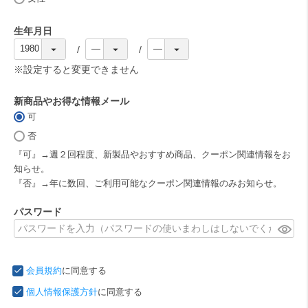
)
生年月日
(
必
※設定すると変更できません
須
)
新商品やお得な情報メール
可
(
必
否
須
『可』→週２回程度、新製品やおすすめ商品、クーポン関連情報をお
)
知らせ。
『否』→年に数回、ご利用可能なクーポン関連情報のみお知らせ。
パスワード
(
必
須
会員規約
に同意する
)
個人情報保護方針
に同意する