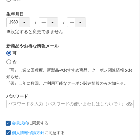
)
生年月日
(
必
※設定すると変更できません
須
)
新商品やお得な情報メール
可
(
必
否
須
『可』→週２回程度、新製品やおすすめ商品、クーポン関連情報をお
)
知らせ。
『否』→年に数回、ご利用可能なクーポン関連情報のみお知らせ。
パスワード
(
必
須
会員規約
に同意する
)
個人情報保護方針
に同意する