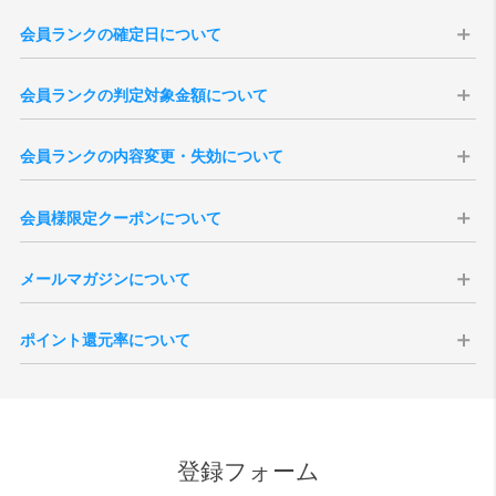
会員ランクの確定日について
会員ランクはの確定日は購入日から14日後に確定いたします。会員ラ
会員ランクの判定対象金額について
ンクは、過去の「累計購入金額」を集計して決定いたします（実店舗
での購入分は含まれません）。
会員ランクの判定対象金額は、商品合計（税込）より、送料・各種割
※現在の会員ランク、過去3年分のご注文履歴は、「
マイページ
」より
会員ランクの内容変更・失効について
引・ポイント・クーポン利用額を差し引いた金額となります。
ご確認いただけます。
※キャンセル・返品となりましたご注文のご購入金額は、ランク判定
本会員ランク制度は、予告無く変更・改定、または終了する場合がご
※3年以上前のご注文を含む累計購入金額は当店がお調べいたしますの
の対象外となります。
会員様限定クーポンについて
ざいます。予めご了承ください。また、会員を退会されますと、その
で、ご希望の際は「
お問い合わせ
」よりご連絡くださいませ。
※会員ランク確定後、会員ランクの更新がシステムに反映されるまで
時点までの累計ご購入金額、獲得ポイント数、各ランクの特典は全て
※一度会員ランクが確定しますと通常ランクダウンはございません。
にタイムラグがございます。
会員様には特別クーポンをプレゼント致します。全会員様を対象にし
失効となりますのでご注意ください。
メールマガジンについて
たバースデークーポンはご登録いただいた誕生月の1日に付与されま
退会後新たに会員登録いただきましても新規登録扱いとなりますの
す。誕生月の途中でご登録いただいた場合、会員ご登録後に付与され
で、退会前の状態に戻すことはできません。
vanillaでは会員様向けにメールマガジンを発行しております。定期配
ます。
ポイント還元率について
信の他、号外での配信などがございます。メールマガジンの取得につ
シーズンクーポンについて、会員ランクに応じた内容で付与されま
いては会員ご登録時の任意となりますが、受信を拒否設定されている
す。付与される月は6月、12月それぞれ第一営業日となりますが、バー
ポイントの還元対象となる金額は、商品代金の税抜価格が対象となり
場合、お得なクーポンなどが配信されない場合がございます。
スデークーポンと異なり、月内途中でのご登録の場合はクーポンが発
ます。メーカーとの正規販売店としての取決めにより、ポイント付与
また、受信を拒否設定された場合でも、緊急性・重要性のある内容の
行されませんのでご注意ください。
ができない商品もございます。また、SALE品はポイント対象外とさせ
場合、設定内容に関わらず配信される場合がございますので、予めご
ていただきます。尚、付与されるポイント額は、各商品ページをご確
了承ください。
登録フォーム
認ください。