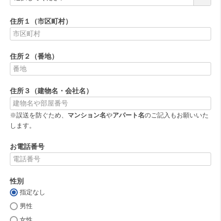
必
須
住所１（市区町村）
)
(
必
住所２（番地）
須
)
(
必
住所３（建物名・会社名）
須
)
※誤送を防ぐため、
マンション名
や
アパート名
のご記入もお願いいた
します。
お電話番号
(
必
性別
須
)
指定なし
(
必
男性
須
女性