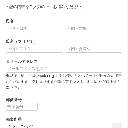
下記の内容をご入力の上、お進みください。
氏名
(
必
氏名（フリガナ）
須
)
(
必
Ｅメールアドレス
須
)
(
※現在、稀に「@ezweb.ne.jp」をお使いの方へメールが届かない場合
必
がございます。恐れ入りますが別のアドレスをご利用いただけますと
須
幸いです。
)
郵便番号
(
必
都道府県
須
)
(