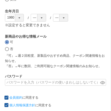
)
生年月日
(
必
※設定すると変更できません
須
)
新商品やお得な情報メール
可
(
必
否
須
『可』→週２回程度、新製品やおすすめ商品、クーポン関連情報をお
)
知らせ。
『否』→年に数回、ご利用可能なクーポン関連情報のみお知らせ。
パスワード
(
必
須
会員規約
に同意する
)
個人情報保護方針
に同意する