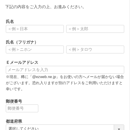
下記の内容をご入力の上、お進みください。
氏名
(
必
氏名（フリガナ）
須
)
(
必
Ｅメールアドレス
須
)
(
※現在、稀に「@ezweb.ne.jp」をお使いの方へメールが届かない場合
必
がございます。恐れ入りますが別のアドレスをご利用いただけますと
須
幸いです。
)
郵便番号
(
必
都道府県
須
)
(