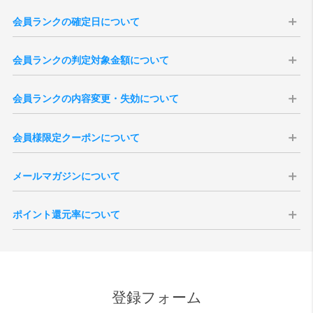
会員ランクの確定日について
会員ランクはの確定日は購入日から14日後に確定いたします。会員ラ
会員ランクの判定対象金額について
ンクは、過去の「累計購入金額」を集計して決定いたします（実店舗
での購入分は含まれません）。
会員ランクの判定対象金額は、商品合計（税込）より、送料・各種割
※現在の会員ランク、過去3年分のご注文履歴は、「
マイページ
」より
会員ランクの内容変更・失効について
引・ポイント・クーポン利用額を差し引いた金額となります。
ご確認いただけます。
※キャンセル・返品となりましたご注文のご購入金額は、ランク判定
本会員ランク制度は、予告無く変更・改定、または終了する場合がご
※3年以上前のご注文を含む累計購入金額は当店がお調べいたしますの
の対象外となります。
会員様限定クーポンについて
ざいます。予めご了承ください。また、会員を退会されますと、その
で、ご希望の際は「
お問い合わせ
」よりご連絡くださいませ。
※会員ランク確定後、会員ランクの更新がシステムに反映されるまで
時点までの累計ご購入金額、獲得ポイント数、各ランクの特典は全て
※一度会員ランクが確定しますと通常ランクダウンはございません。
にタイムラグがございます。
会員様には特別クーポンをプレゼント致します。全会員様を対象にし
失効となりますのでご注意ください。
メールマガジンについて
たバースデークーポンはご登録いただいた誕生月の1日に付与されま
退会後新たに会員登録いただきましても新規登録扱いとなりますの
す。誕生月の途中でご登録いただいた場合、会員ご登録後に付与され
で、退会前の状態に戻すことはできません。
vanillaでは会員様向けにメールマガジンを発行しております。定期配
ます。
ポイント還元率について
信の他、号外での配信などがございます。メールマガジンの取得につ
シーズンクーポンについて、会員ランクに応じた内容で付与されま
いては会員ご登録時の任意となりますが、受信を拒否設定されている
す。付与される月は6月、12月それぞれ第一営業日となりますが、バー
ポイントの還元対象となる金額は、商品代金の税抜価格が対象となり
場合、お得なクーポンなどが配信されない場合がございます。
スデークーポンと異なり、月内途中でのご登録の場合はクーポンが発
ます。メーカーとの正規販売店としての取決めにより、ポイント付与
また、受信を拒否設定された場合でも、緊急性・重要性のある内容の
行されませんのでご注意ください。
ができない商品もございます。また、SALE品はポイント対象外とさせ
場合、設定内容に関わらず配信される場合がございますので、予めご
ていただきます。尚、付与されるポイント額は、各商品ページをご確
了承ください。
登録フォーム
認ください。