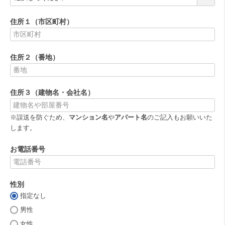
必
須
住所１（市区町村）
)
(
必
住所２（番地）
須
)
(
必
住所３（建物名・会社名）
須
)
※誤送を防ぐため、
マンション名
や
アパート名
のご記入もお願いいた
します。
お電話番号
(
必
性別
須
)
指定なし
(
必
男性
須
女性