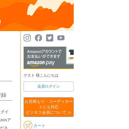
ゲスト 様こんにちは
会員ログイン
登録
お見積もり・コーディネー
トにも対応
ログイ
ビジネス会員について ≫
onア
カート
ださ