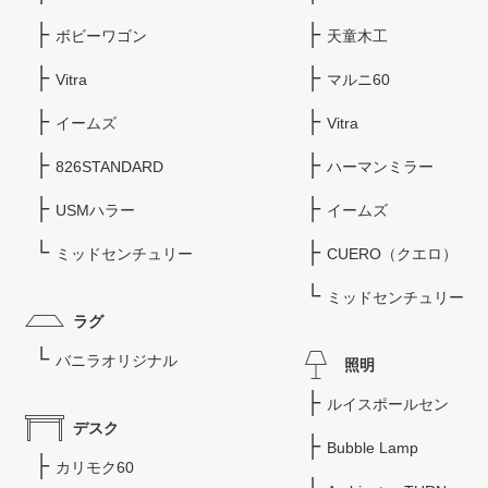
ボビーワゴン
天童木工
Vitra
マルニ60
イームズ
Vitra
826STANDARD
ハーマンミラー
USMハラー
イームズ
ミッドセンチュリー
CUERO（クエロ）
ミッドセンチュリー
ラグ
バニラオリジナル
照明
ルイスポールセン
デスク
Bubble Lamp
カリモク60