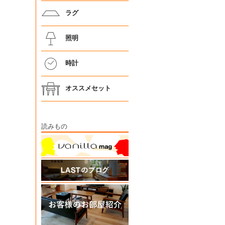
ラグ
照明
時計
オススメセット
読みもの