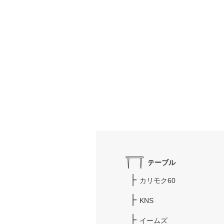
テーブル
カリモク60
KNS
イームズ