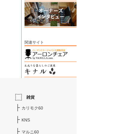
関連サイト
雑貨
カリモク60
KNS
マルニ60