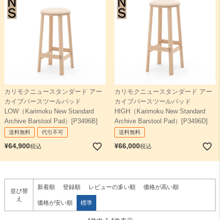
カリモクニュースタンダード アー
カリモクニュースタンダード アー
カイブバースツールパッド
カイブバースツールパッド
LOW（Karimoku New Standard
HIGH（Karimoku New Standard
Archive Barstool Pad）[P3496B]
Archive Barstool Pad）[P3496D]
送料無料
代引不可
送料無料
¥
64,900
¥
66,000
税込
税込
新着順
登録順
レビューの多い順
価格が高い順
並び替
え
価格が安い順
標準