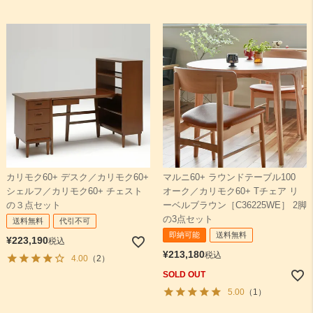
カリモク60+ デスク／カリモク60+
マルニ60+ ラウンドテーブル100
シェルフ／カリモク60+ チェスト
オーク／カリモク60+ Tチェア リ
の３点セット
ーベルブラウン［C36225WE］ 2脚
の3点セット
送料無料
代引不可
即納可能
送料無料
¥
223,190
税込
¥
213,180
税込
4.00
（2）
SOLD OUT
5.00
（1）