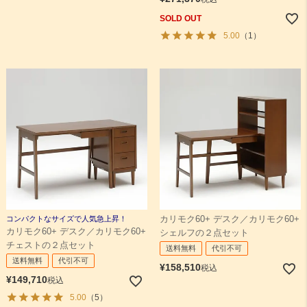
SOLD OUT
5.00
（1）
コンパクトなサイズで人気急上昇！
カリモク60+ デスク／カリモク60+
カリモク60+ デスク／カリモク60+
シェルフの２点セット
チェストの２点セット
送料無料
代引不可
送料無料
代引不可
¥
158,510
税込
¥
149,710
税込
5.00
（5）