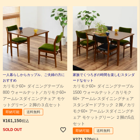
検索
一人暮らしからカップル、ご夫婦の方に
家族でくつろぎの時間を楽しむスタンダ
おすすめ
ードなセット
カリモク60+ ダイニングテーブル
カリモク60+ ダイニングテーブル
800 ウォールナット／カリモク60+
1500 ウォールナット／カリモク
アームレスダイニングチェア モケ
60+ アームレスダイニングチェア
ットグリーン ２脚の３点セット
スタンダードブラック ２脚／カリ
モク60+ アームレスダイニングチ
即納可能
送料無料
ェア モケットグリーン ２脚の5点
¥
161,150
税込
セット
SOLD OUT
即納可能
送料無料
¥
271,370
税込