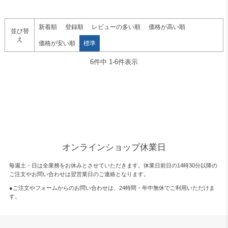
新着順
登録順
レビューの多い順
価格が高い順
並び替
え
価格が安い順
標準
6
件中
1
-
6
件表示
オンラインショップ休業日
毎週土・日は全業務をお休みとさせていただきます。休業日前日の14時30分以降の
ご注文やお問い合わせは翌営業日のご連絡となります。
●ご注文やフォームからのお問い合わせは、
24時間・年中無休
でご利用いただけま
す。