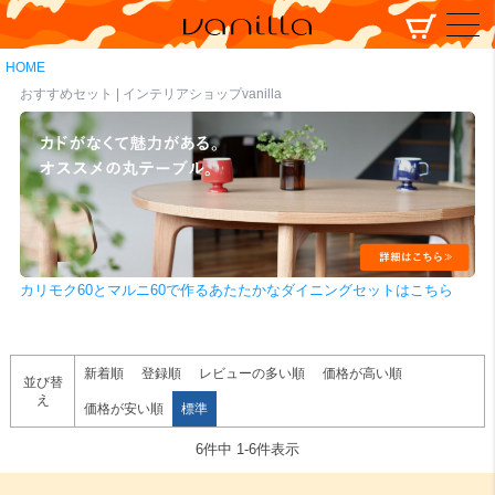
HOME
おすすめセット | インテリアショップvanilla
カリモク60とマルニ60で作るあたたかなダイニングセットはこちら
新着順
登録順
レビューの多い順
価格が高い順
並び替
え
価格が安い順
標準
6
件中
1
-
6
件表示