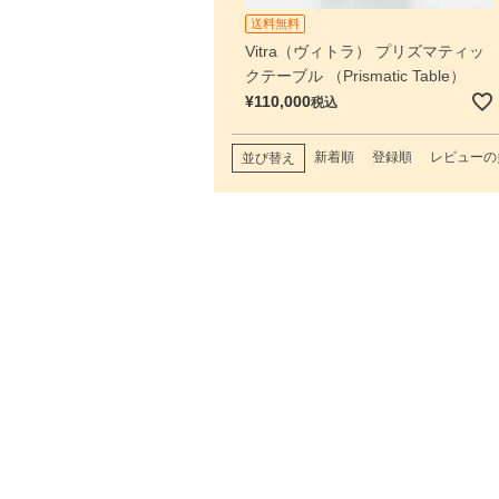
送料無料
Vitra（ヴィトラ） プリズマティッ
クテーブル （Prismatic Table）
¥
110,000
税込
新着順
登録順
レビューの
並び替え