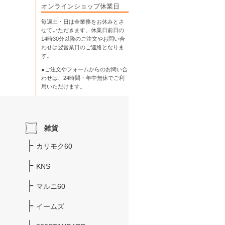
オンラインショップ休業日
毎週土・日は全業務をお休みとさ
せていただきます。休業日前日の
14時30分以降のご注文やお問い合
わせは翌営業日のご連絡となりま
す。
●ご注文やフォームからのお問い合
わせは、
24時間・年中無休
でご利
用いただけます。
雑貨
カリモク60
KNS
マルニ60
イームズ