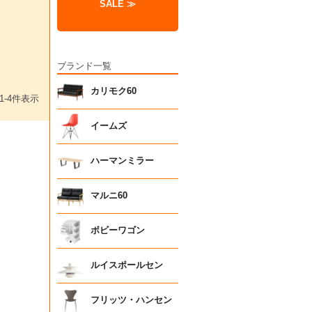
SALE ≫
ブランド一覧
カリモク60
1
-
4
件表示
イームズ
ハーマンミラー
マルニ60
ボビーワゴン
ルイスポールセン
フリッツ・ハンセン