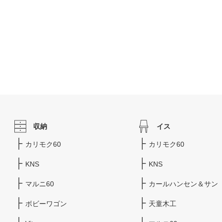
収納
イス
カリモク60
カリモク60
KNS
KNS
マルニ60
カールハンセン＆サン
ボビーワゴン
天童木工