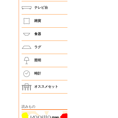
テレビ台
雑貨
食器
ラグ
照明
時計
オススメセット
読みもの