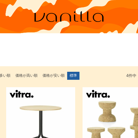
多い順
価格が高い順
価格が安い順
標準
4
件中