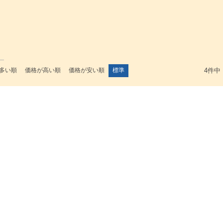
多い順
価格が高い順
価格が安い順
標準
4
件中