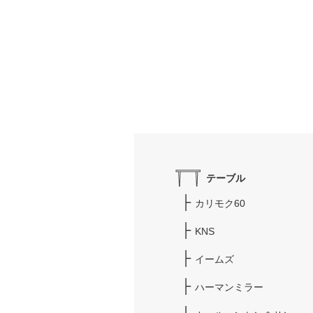
テーブル
カリモク60
KNS
イームズ
ハーマンミラー