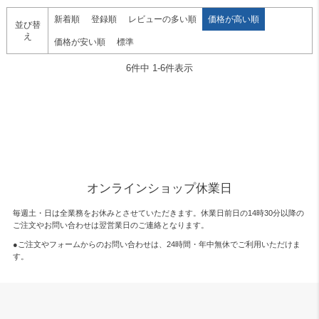
新着順
登録順
レビューの多い順
価格が高い順
並び替
え
価格が安い順
標準
6
件中
1
-
6
件表示
オンラインショップ休業日
毎週土・日は全業務をお休みとさせていただきます。休業日前日の14時30分以降の
ご注文やお問い合わせは翌営業日のご連絡となります。
●ご注文やフォームからのお問い合わせは、
24時間・年中無休
でご利用いただけま
す。