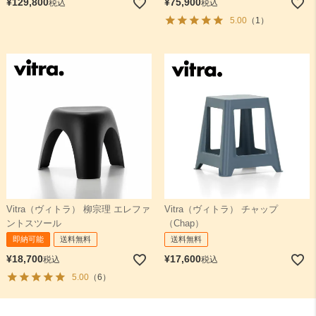
¥
129,800
¥
75,900
税込
税込
5.00
（1）
Vitra（ヴィトラ） 柳宗理 エレファ
Vitra（ヴィトラ） チャップ
ントスツール
（Chap）
即納可能
送料無料
送料無料
¥
18,700
¥
17,600
税込
税込
5.00
（6）