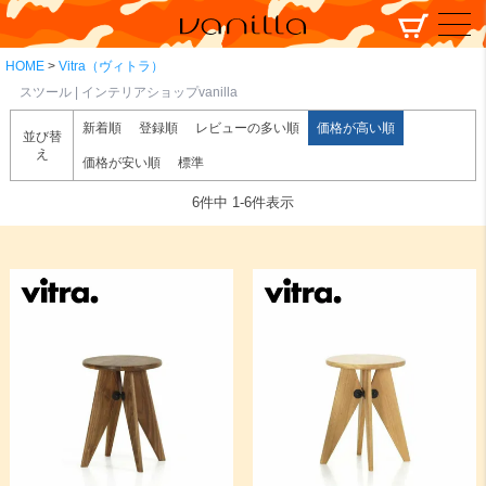
HOME
Vitra（ヴィトラ）
スツール | インテリアショップvanilla
新着順
登録順
レビューの多い順
価格が高い順
並び替
え
価格が安い順
標準
6
件中
1
-
6
件表示