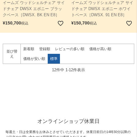
イームズ ウッドシェルチェア サイ
イームズ ウッドシェルチェア サイ
ドチェア DWSX エボニー ブラッ
ドチェア DWSX エボニー ホワイ
クベース［DWSX. BK EN E8］
トベース［DWSX. 91 EN E8］
¥
150,700
¥
150,700
税込
税込
新着順
登録順
レビューの多い順
価格が高い順
並び替
え
価格が安い順
標準
12
件中
1
-
12
件表示
オンラインショップ休業日
毎週土・日は全業務をお休みとさせていただきます。休業日前日の14時30分以降の