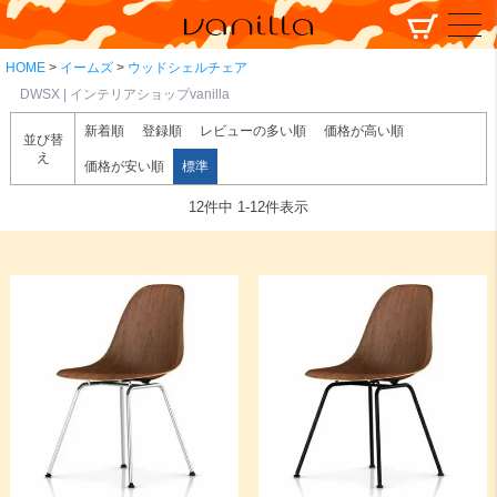
HOME
イームズ
ウッドシェルチェア
DWSX | インテリアショップvanilla
新着順
登録順
レビューの多い順
価格が高い順
並び替
え
価格が安い順
標準
12
件中
1
-
12
件表示