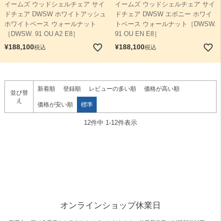
イームズ ウッドシェルチェア サイ
イームズ ウッドシェルチェア サイ
ドチェア DWSW ホワイトアッシュ
ドチェア DWSW エボニー ホワイ
ホワイトベース ウォールナット
トベース ウォールナット［DWSW.
［DWSW. 91 OU A2 E8］
91 OU EN E8］
¥
188,100
¥
188,100
税込
税込
新着順
登録順
レビューの多い順
価格が高い順
並び替
え
価格が安い順
標準
12
件中
1
-
12
件表示
オンラインショップ休業日