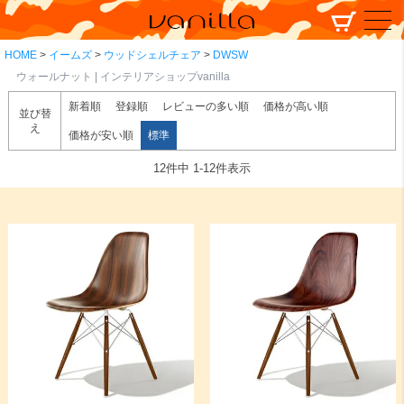
HOME
イームズ
ウッドシェルチェア
DWSW
ウォールナット | インテリアショップvanilla
新着順
登録順
レビューの多い順
価格が高い順
並び替
え
価格が安い順
標準
12
件中
1
-
12
件表示