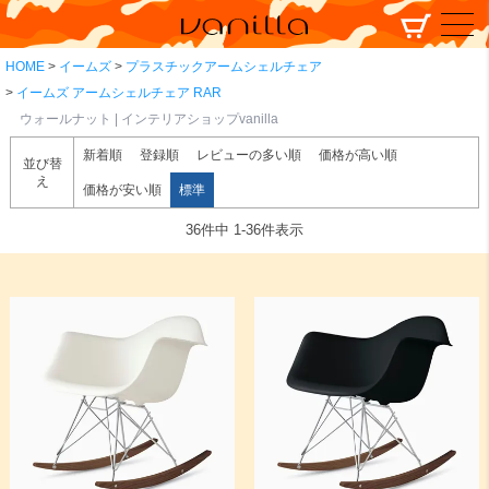
HOME
イームズ
プラスチックアームシェルチェア
イームズ アームシェルチェア RAR
ウォールナット | インテリアショップvanilla
新着順
登録順
レビューの多い順
価格が高い順
並び替
え
価格が安い順
標準
36
件中
1
-
36
件表示