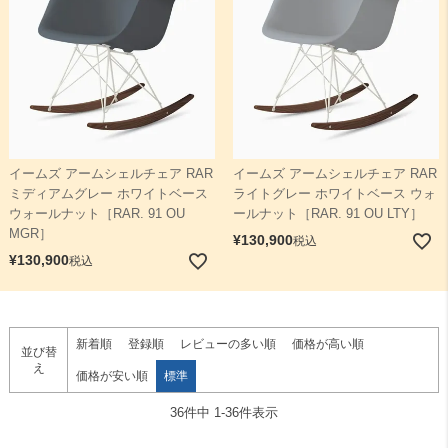
イームズ アームシェルチェア RAR
イームズ アームシェルチェア RAR
ミディアムグレー ホワイトベース
ライトグレー ホワイトベース ウォ
ウォールナット［RAR. 91 OU
ールナット［RAR. 91 OU LTY］
MGR］
¥
130,900
税込
¥
130,900
税込
新着順
登録順
レビューの多い順
価格が高い順
並び替
え
価格が安い順
標準
36
件中
1
-
36
件表示