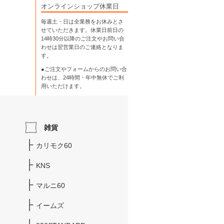
オンラインショップ休業日
毎週土・日は全業務をお休みとさ
せていただきます。休業日前日の
14時30分以降のご注文やお問い合
わせは翌営業日のご連絡となりま
す。
●ご注文やフォームからのお問い合
わせは、
24時間・年中無休
でご利
用いただけます。
雑貨
カリモク60
KNS
マルニ60
イームズ