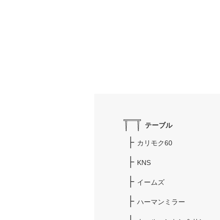
テーブル
カリモク60
KNS
イームズ
ハーマンミラー