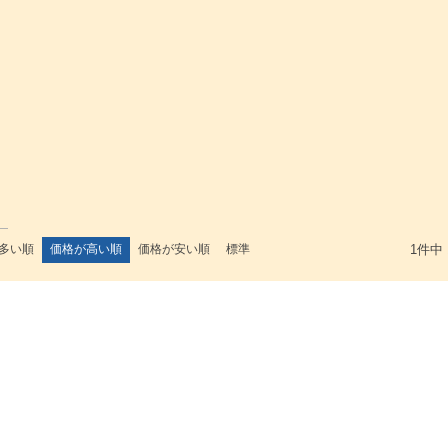
多い順
価格が高い順
価格が安い順
標準
1
件中
検索