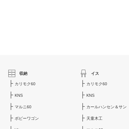
収納
イス
カリモク60
カリモク60
KNS
KNS
マルニ60
カールハンセン＆サン
ボビーワゴン
天童木工