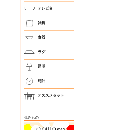
テレビ台
雑貨
食器
ラグ
照明
時計
オススメセット
読みもの