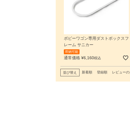
ボビーワゴン専用ダストボックスフ
レーム サニカー
即納可能
通常価格
¥
6,160
税込
新着順
登録順
レビューの
並び替え