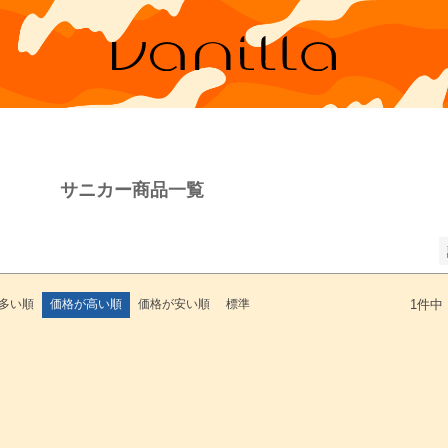
並び順
新着順
登録順
価格が安い順
価格が高い順
優先度順
レビュー順
キーワードヒット順
サニカー商品一覧
検索
多い順
価格が高い順
価格が安い順
標準
1
件中