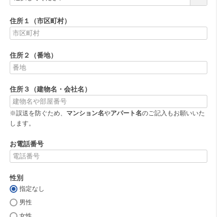
必
須
住所１（市区町村）
)
(
必
住所２（番地）
須
)
(
必
住所３（建物名・会社名）
須
)
※誤送を防ぐため、
マンション名
や
アパート名
のご記入もお願いいた
します。
お電話番号
(
必
性別
須
)
指定なし
(
必
男性
須
女性