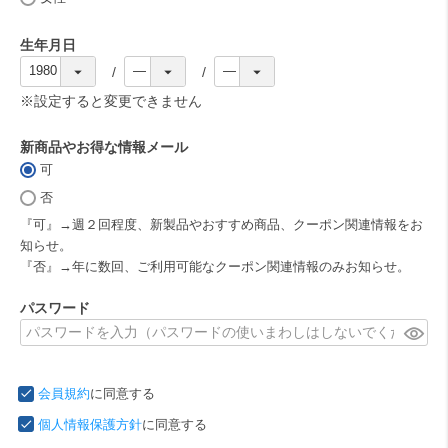
)
生年月日
(
必
※設定すると変更できません
須
)
新商品やお得な情報メール
可
(
必
否
須
『可』→週２回程度、新製品やおすすめ商品、クーポン関連情報をお
)
知らせ。
『否』→年に数回、ご利用可能なクーポン関連情報のみお知らせ。
パスワード
(
必
須
会員規約
に同意する
)
個人情報保護方針
に同意する