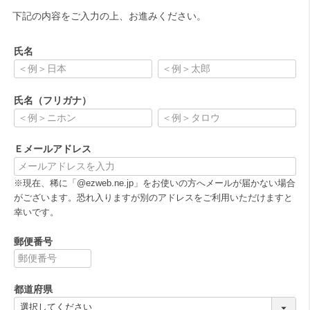
下記の内容をご入力の上、お進みください。
氏名
(
必
氏名（フリガナ）
須
)
(
必
Ｅメールアドレス
須
)
(
※現在、稀に「@ezweb.ne.jp」をお使いの方へメールが届かない場合
必
がございます。恐れ入りますが別のアドレスをご利用いただけますと
須
幸いです。
)
郵便番号
(
必
都道府県
須
)
(