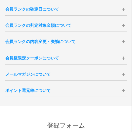
会員ランクの確定日について
会員ランクはの確定日は購入日から14日後に確定いたします。会員ラ
会員ランクの判定対象金額について
ンクは、過去の「累計購入金額」を集計して決定いたします（実店舗
での購入分は含まれません）。
会員ランクの判定対象金額は、商品合計（税込）より、送料・各種割
※現在の会員ランク、過去3年分のご注文履歴は、「
マイページ
」より
会員ランクの内容変更・失効について
引・ポイント・クーポン利用額を差し引いた金額となります。
ご確認いただけます。
※キャンセル・返品となりましたご注文のご購入金額は、ランク判定
本会員ランク制度は、予告無く変更・改定、または終了する場合がご
※3年以上前のご注文を含む累計購入金額は当店がお調べいたしますの
の対象外となります。
会員様限定クーポンについて
ざいます。予めご了承ください。また、会員を退会されますと、その
で、ご希望の際は「
お問い合わせ
」よりご連絡くださいませ。
※会員ランク確定後、会員ランクの更新がシステムに反映されるまで
時点までの累計ご購入金額、獲得ポイント数、各ランクの特典は全て
※一度会員ランクが確定しますと通常ランクダウンはございません。
にタイムラグがございます。
会員様には特別クーポンをプレゼント致します。全会員様を対象にし
失効となりますのでご注意ください。
メールマガジンについて
たバースデークーポンはご登録いただいた誕生月の1日に付与されま
退会後新たに会員登録いただきましても新規登録扱いとなりますの
す。誕生月の途中でご登録いただいた場合、会員ご登録後に付与され
で、退会前の状態に戻すことはできません。
vanillaでは会員様向けにメールマガジンを発行しております。定期配
ます。
ポイント還元率について
信の他、号外での配信などがございます。メールマガジンの取得につ
シーズンクーポンについて、会員ランクに応じた内容で付与されま
いては会員ご登録時の任意となりますが、受信を拒否設定されている
す。付与される月は6月、12月それぞれ第一営業日となりますが、バー
ポイントの還元対象となる金額は、商品代金の税抜価格が対象となり
場合、お得なクーポンなどが配信されない場合がございます。
スデークーポンと異なり、月内途中でのご登録の場合はクーポンが発
ます。メーカーとの正規販売店としての取決めにより、ポイント付与
また、受信を拒否設定された場合でも、緊急性・重要性のある内容の
行されませんのでご注意ください。
ができない商品もございます。また、SALE品はポイント対象外とさせ
場合、設定内容に関わらず配信される場合がございますので、予めご
ていただきます。尚、付与されるポイント額は、各商品ページをご確
了承ください。
登録フォーム
認ください。