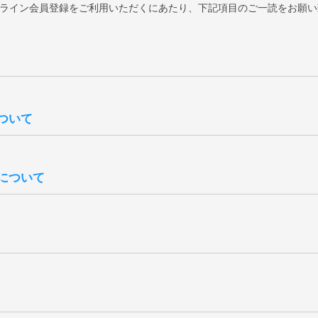
laオンライン会員登録をご利用いただくにあたり、下記項目のご一読をお願
14日後に確定いたします。会員ランクは、過去の「累計購入金額」を
ついて
ご注文履歴は、「
マイページ
」よりご確認いただけます。
入金額は当店がお調べいたしますので、ご希望の際は「
お問い合わせ
」
合計（税込）より、送料・各種割引・ポイント・クーポン利用額を差し
常ランクダウンはございません。
注文のご購入金額は、ランク判定の対象外となります。
について
更新がシステムに反映されるまでにタイムラグがございます。
・改定、または終了する場合がございます。予めご了承ください。また
ト数、各ランクの特典は全て失効となりますのでご注意ください。
ても新規登録扱いとなりますので、退会前の状態に戻すことはできませ
ト致します。全会員様を対象にしたバースデークーポンはご登録いただ
合、会員ご登録後に付与されます。
ンクに応じた内容で付与されます。付与される月は6月、12月それぞれ