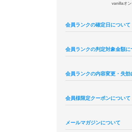
vanil
会員ランクの確定日について
会員ランクはの確定日は購入日から
購入分は含まれません）。
会員ランクの判定対象金額に
※現在の会員ランク、過去3年分の
※3年以上前のご注文を含む累計購
会員ランクの判定対象金額は、商品
※一度会員ランクが確定しますと通
※キャンセル・返品となりましたご
会員ランクの内容変更・失効
※会員ランク確定後、会員ランクの
本会員ランク制度は、予告無く変更
までの累計ご購入金額、獲得ポイン
会員様限定クーポンについて
退会後新たに会員登録いただきまし
会員様には特別クーポンをプレゼン
誕生月の途中でご登録いただいた場
メールマガジンについて
シーズンクーポンについて、会員ラ