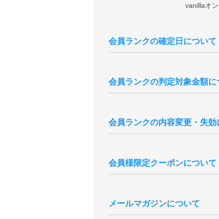
vanil
会員ランクの確定日について
会員ランクはの確定日は購入日から
購入分は含まれません）。
会員ランクの判定対象金額に
※現在の会員ランク、過去3年分の
※3年以上前のご注文を含む累計購
会員ランクの判定対象金額は、商品
※一度会員ランクが確定しますと通
※キャンセル・返品となりましたご
会員ランクの内容変更・失効
※会員ランク確定後、会員ランクの
本会員ランク制度は、予告無く変更
までの累計ご購入金額、獲得ポイン
会員様限定クーポンについて
退会後新たに会員登録いただきまし
会員様には特別クーポンをプレゼン
誕生月の途中でご登録いただいた場
メールマガジンについて
シーズンクーポンについて、会員ラ