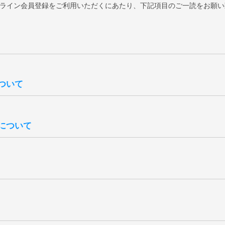
laオンライン会員登録をご利用いただくにあたり、下記項目のご一読をお願
14日後に確定いたします。会員ランクは、過去の「累計購入金額」を
ついて
ご注文履歴は、「
マイページ
」よりご確認いただけます。
入金額は当店がお調べいたしますので、ご希望の際は「
お問い合わせ
」
合計（税込）より、送料・各種割引・ポイント・クーポン利用額を差し
常ランクダウンはございません。
注文のご購入金額は、ランク判定の対象外となります。
について
更新がシステムに反映されるまでにタイムラグがございます。
・改定、または終了する場合がございます。予めご了承ください。また
ト数、各ランクの特典は全て失効となりますのでご注意ください。
ても新規登録扱いとなりますので、退会前の状態に戻すことはできませ
ト致します。全会員様を対象にしたバースデークーポンはご登録いただ
合、会員ご登録後に付与されます。
ンクに応じた内容で付与されます。付与される月は6月、12月それぞれ