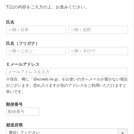
下記の内容をご入力の上、お進みください。
氏名
(
必
氏名（フリガナ）
須
)
(
必
Ｅメールアドレス
須
)
(
※現在、稀に「@ezweb.ne.jp」をお使いの方へメールが届かない場合
必
がございます。恐れ入りますが別のアドレスをご利用いただけますと
須
幸いです。
)
郵便番号
(
必
都道府県
須
)
(