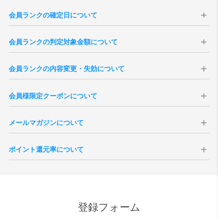
会員ランクの確定日について
会員ランクはの確定日は購入日から14日後に確定いたします。会員ラ
会員ランクの判定対象金額について
ンクは、過去の「累計購入金額」を集計して決定いたします（実店舗
での購入分は含まれません）。
会員ランクの判定対象金額は、商品合計（税込）より、送料・各種割
※現在の会員ランク、過去3年分のご注文履歴は、「
マイページ
」より
会員ランクの内容変更・失効について
引・ポイント・クーポン利用額を差し引いた金額となります。
ご確認いただけます。
※キャンセル・返品となりましたご注文のご購入金額は、ランク判定
本会員ランク制度は、予告無く変更・改定、または終了する場合がご
※3年以上前のご注文を含む累計購入金額は当店がお調べいたしますの
の対象外となります。
会員様限定クーポンについて
ざいます。予めご了承ください。また、会員を退会されますと、その
で、ご希望の際は「
お問い合わせ
」よりご連絡くださいませ。
※会員ランク確定後、会員ランクの更新がシステムに反映されるまで
時点までの累計ご購入金額、獲得ポイント数、各ランクの特典は全て
※一度会員ランクが確定しますと通常ランクダウンはございません。
にタイムラグがございます。
会員様には特別クーポンをプレゼント致します。全会員様を対象にし
失効となりますのでご注意ください。
メールマガジンについて
たバースデークーポンはご登録いただいた誕生月の1日に付与されま
退会後新たに会員登録いただきましても新規登録扱いとなりますの
す。誕生月の途中でご登録いただいた場合、会員ご登録後に付与され
で、退会前の状態に戻すことはできません。
vanillaでは会員様向けにメールマガジンを発行しております。定期配
ます。
ポイント還元率について
信の他、号外での配信などがございます。メールマガジンの取得につ
シーズンクーポンについて、会員ランクに応じた内容で付与されま
いては会員ご登録時の任意となりますが、受信を拒否設定されている
す。付与される月は6月、12月それぞれ第一営業日となりますが、バー
ポイントの還元対象となる金額は、商品代金の税抜価格が対象となり
場合、お得なクーポンなどが配信されない場合がございます。
スデークーポンと異なり、月内途中でのご登録の場合はクーポンが発
ます。メーカーとの正規販売店としての取決めにより、ポイント付与
また、受信を拒否設定された場合でも、緊急性・重要性のある内容の
行されませんのでご注意ください。
ができない商品もございます。また、SALE品はポイント対象外とさせ
場合、設定内容に関わらず配信される場合がございますので、予めご
ていただきます。尚、付与されるポイント額は、各商品ページをご確
了承ください。
登録フォーム
認ください。