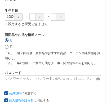
)
生年月日
(
必
※設定すると変更できません
須
)
新商品やお得な情報メール
可
(
必
否
須
『可』→週２回程度、新製品やおすすめ商品、クーポン関連情報をお
)
知らせ。
『否』→年に数回、ご利用可能なクーポン関連情報のみお知らせ。
パスワード
(
必
須
会員規約
に同意する
)
個人情報保護方針
に同意する