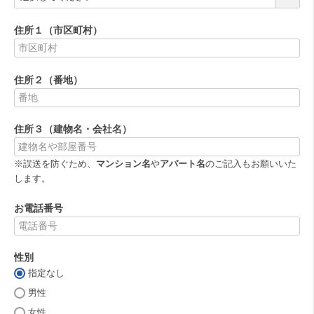
必
須
住所１（市区町村）
)
(
必
住所２（番地）
須
)
(
必
住所３（建物名・会社名）
須
)
※誤送を防ぐため、
マンション名
や
アパート名
のご記入もお願いいた
します。
お電話番号
(
必
性別
須
)
指定なし
(
必
男性
須
女性