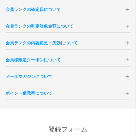
会員ランクの確定日について
会員ランクはの確定日は購入日から14日後に確定いたします。会員ラ
会員ランクの判定対象金額について
ンクは、過去の「累計購入金額」を集計して決定いたします（実店舗
での購入分は含まれません）。
会員ランクの判定対象金額は、商品合計（税込）より、送料・各種割
※現在の会員ランク、過去3年分のご注文履歴は、「
マイページ
」より
会員ランクの内容変更・失効について
引・ポイント・クーポン利用額を差し引いた金額となります。
ご確認いただけます。
※キャンセル・返品となりましたご注文のご購入金額は、ランク判定
本会員ランク制度は、予告無く変更・改定、または終了する場合がご
※3年以上前のご注文を含む累計購入金額は当店がお調べいたしますの
の対象外となります。
会員様限定クーポンについて
ざいます。予めご了承ください。また、会員を退会されますと、その
で、ご希望の際は「
お問い合わせ
」よりご連絡くださいませ。
※会員ランク確定後、会員ランクの更新がシステムに反映されるまで
時点までの累計ご購入金額、獲得ポイント数、各ランクの特典は全て
※一度会員ランクが確定しますと通常ランクダウンはございません。
にタイムラグがございます。
会員様には特別クーポンをプレゼント致します。全会員様を対象にし
失効となりますのでご注意ください。
メールマガジンについて
たバースデークーポンはご登録いただいた誕生月の1日に付与されま
退会後新たに会員登録いただきましても新規登録扱いとなりますの
す。誕生月の途中でご登録いただいた場合、会員ご登録後に付与され
で、退会前の状態に戻すことはできません。
vanillaでは会員様向けにメールマガジンを発行しております。定期配
ます。
ポイント還元率について
信の他、号外での配信などがございます。メールマガジンの取得につ
シーズンクーポンについて、会員ランクに応じた内容で付与されま
いては会員ご登録時の任意となりますが、受信を拒否設定されている
す。付与される月は6月、12月それぞれ第一営業日となりますが、バー
ポイントの還元対象となる金額は、商品代金の税抜価格が対象となり
場合、お得なクーポンなどが配信されない場合がございます。
スデークーポンと異なり、月内途中でのご登録の場合はクーポンが発
ます。メーカーとの正規販売店としての取決めにより、ポイント付与
また、受信を拒否設定された場合でも、緊急性・重要性のある内容の
行されませんのでご注意ください。
ができない商品もございます。また、SALE品はポイント対象外とさせ
場合、設定内容に関わらず配信される場合がございますので、予めご
ていただきます。尚、付与されるポイント額は、各商品ページをご確
了承ください。
登録フォーム
認ください。