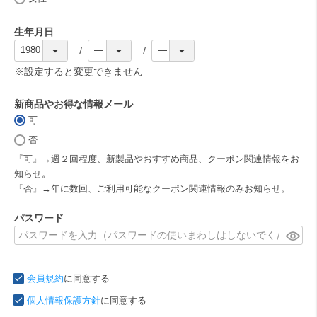
)
生年月日
(
必
※設定すると変更できません
須
)
新商品やお得な情報メール
可
(
必
否
須
『可』→週２回程度、新製品やおすすめ商品、クーポン関連情報をお
)
知らせ。
『否』→年に数回、ご利用可能なクーポン関連情報のみお知らせ。
パスワード
(
必
須
会員規約
に同意する
)
個人情報保護方針
に同意する