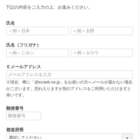
下記の内容をご入力の上、お進みください。
氏名
(
必
氏名（フリガナ）
須
)
(
必
Ｅメールアドレス
須
)
(
※現在、稀に「@ezweb.ne.jp」をお使いの方へメールが届かない場合
必
がございます。恐れ入りますが別のアドレスをご利用いただけますと
須
幸いです。
)
郵便番号
(
必
都道府県
須
)
(