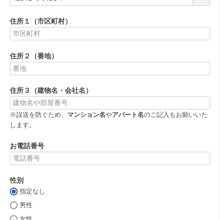
必
須
住所１（市区町村）
)
(
必
住所２（番地）
須
)
(
必
住所３（建物名・会社名）
須
)
※誤送を防ぐため、
マンション名
や
アパート名
のご記入もお願いいた
します。
お電話番号
(
必
性別
須
)
指定なし
(
必
男性
須
女性