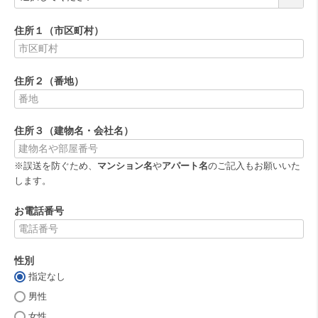
必
須
住所１（市区町村）
)
(
必
住所２（番地）
須
)
(
必
住所３（建物名・会社名）
須
)
※誤送を防ぐため、
マンション名
や
アパート名
のご記入もお願いいた
します。
お電話番号
(
必
性別
須
)
指定なし
(
必
男性
須
女性