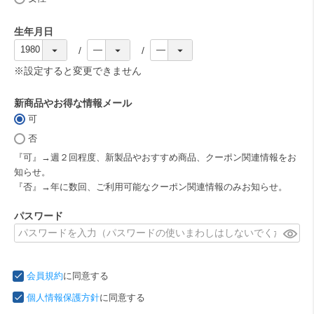
)
生年月日
(
必
※設定すると変更できません
須
)
新商品やお得な情報メール
可
(
必
否
須
『可』→週２回程度、新製品やおすすめ商品、クーポン関連情報をお
)
知らせ。
『否』→年に数回、ご利用可能なクーポン関連情報のみお知らせ。
パスワード
(
必
須
会員規約
に同意する
)
個人情報保護方針
に同意する