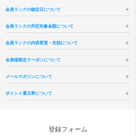
会員ランクの確定日について
会員ランクはの確定日は購入日から14日後に確定いたします。会員ラ
会員ランクの判定対象金額について
ンクは、過去の「累計購入金額」を集計して決定いたします（実店舗
での購入分は含まれません）。
会員ランクの判定対象金額は、商品合計（税込）より、送料・各種割
※現在の会員ランク、過去3年分のご注文履歴は、「
マイページ
」より
会員ランクの内容変更・失効について
引・ポイント・クーポン利用額を差し引いた金額となります。
ご確認いただけます。
※キャンセル・返品となりましたご注文のご購入金額は、ランク判定
本会員ランク制度は、予告無く変更・改定、または終了する場合がご
※3年以上前のご注文を含む累計購入金額は当店がお調べいたしますの
の対象外となります。
会員様限定クーポンについて
ざいます。予めご了承ください。また、会員を退会されますと、その
で、ご希望の際は「
お問い合わせ
」よりご連絡くださいませ。
※会員ランク確定後、会員ランクの更新がシステムに反映されるまで
時点までの累計ご購入金額、獲得ポイント数、各ランクの特典は全て
※一度会員ランクが確定しますと通常ランクダウンはございません。
にタイムラグがございます。
会員様には特別クーポンをプレゼント致します。全会員様を対象にし
失効となりますのでご注意ください。
メールマガジンについて
たバースデークーポンはご登録いただいた誕生月の1日に付与されま
退会後新たに会員登録いただきましても新規登録扱いとなりますの
す。誕生月の途中でご登録いただいた場合、会員ご登録後に付与され
で、退会前の状態に戻すことはできません。
vanillaでは会員様向けにメールマガジンを発行しております。定期配
ます。
ポイント還元率について
信の他、号外での配信などがございます。メールマガジンの取得につ
シーズンクーポンについて、会員ランクに応じた内容で付与されま
いては会員ご登録時の任意となりますが、受信を拒否設定されている
す。付与される月は6月、12月それぞれ第一営業日となりますが、バー
ポイントの還元対象となる金額は、商品代金の税抜価格が対象となり
場合、お得なクーポンなどが配信されない場合がございます。
スデークーポンと異なり、月内途中でのご登録の場合はクーポンが発
ます。メーカーとの正規販売店としての取決めにより、ポイント付与
また、受信を拒否設定された場合でも、緊急性・重要性のある内容の
行されませんのでご注意ください。
ができない商品もございます。また、SALE品はポイント対象外とさせ
場合、設定内容に関わらず配信される場合がございますので、予めご
ていただきます。尚、付与されるポイント額は、各商品ページをご確
了承ください。
登録フォーム
認ください。