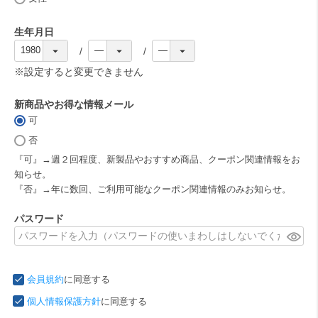
)
生年月日
(
必
※設定すると変更できません
須
)
新商品やお得な情報メール
可
(
必
否
須
『可』→週２回程度、新製品やおすすめ商品、クーポン関連情報をお
)
知らせ。
『否』→年に数回、ご利用可能なクーポン関連情報のみお知らせ。
パスワード
(
必
須
会員規約
に同意する
)
個人情報保護方針
に同意する