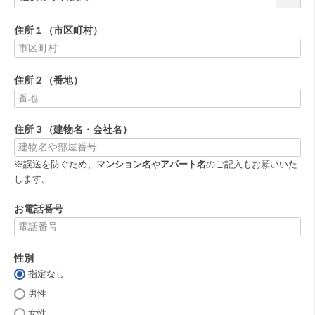
必
須
住所１（市区町村）
)
(
必
住所２（番地）
須
)
(
必
住所３（建物名・会社名）
須
)
※誤送を防ぐため、
マンション名
や
アパート名
のご記入もお願いいた
します。
お電話番号
(
必
性別
須
)
指定なし
(
必
男性
須
女性