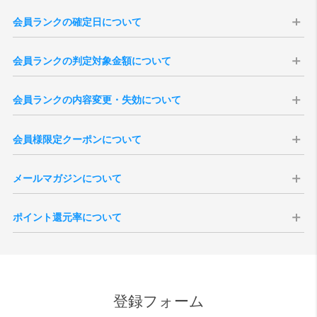
会員ランクの確定日について
会員ランクはの確定日は購入日から14日後に確定いたします。会員ラ
会員ランクの判定対象金額について
ンクは、過去の「累計購入金額」を集計して決定いたします（実店舗
での購入分は含まれません）。
会員ランクの判定対象金額は、商品合計（税込）より、送料・各種割
※現在の会員ランク、過去3年分のご注文履歴は、「
マイページ
」より
会員ランクの内容変更・失効について
引・ポイント・クーポン利用額を差し引いた金額となります。
ご確認いただけます。
※キャンセル・返品となりましたご注文のご購入金額は、ランク判定
本会員ランク制度は、予告無く変更・改定、または終了する場合がご
※3年以上前のご注文を含む累計購入金額は当店がお調べいたしますの
の対象外となります。
会員様限定クーポンについて
ざいます。予めご了承ください。また、会員を退会されますと、その
で、ご希望の際は「
お問い合わせ
」よりご連絡くださいませ。
※会員ランク確定後、会員ランクの更新がシステムに反映されるまで
時点までの累計ご購入金額、獲得ポイント数、各ランクの特典は全て
※一度会員ランクが確定しますと通常ランクダウンはございません。
にタイムラグがございます。
会員様には特別クーポンをプレゼント致します。全会員様を対象にし
失効となりますのでご注意ください。
メールマガジンについて
たバースデークーポンはご登録いただいた誕生月の1日に付与されま
退会後新たに会員登録いただきましても新規登録扱いとなりますの
す。誕生月の途中でご登録いただいた場合、会員ご登録後に付与され
で、退会前の状態に戻すことはできません。
vanillaでは会員様向けにメールマガジンを発行しております。定期配
ます。
ポイント還元率について
信の他、号外での配信などがございます。メールマガジンの取得につ
シーズンクーポンについて、会員ランクに応じた内容で付与されま
いては会員ご登録時の任意となりますが、受信を拒否設定されている
す。付与される月は6月、12月それぞれ第一営業日となりますが、バー
ポイントの還元対象となる金額は、商品代金の税抜価格が対象となり
場合、お得なクーポンなどが配信されない場合がございます。
スデークーポンと異なり、月内途中でのご登録の場合はクーポンが発
ます。メーカーとの正規販売店としての取決めにより、ポイント付与
また、受信を拒否設定された場合でも、緊急性・重要性のある内容の
行されませんのでご注意ください。
ができない商品もございます。また、SALE品はポイント対象外とさせ
場合、設定内容に関わらず配信される場合がございますので、予めご
ていただきます。尚、付与されるポイント額は、各商品ページをご確
了承ください。
登録フォーム
認ください。