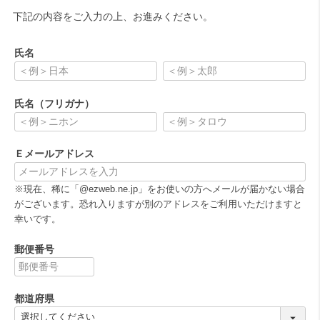
下記の内容をご入力の上、お進みください。
氏名
(
必
氏名（フリガナ）
須
)
(
必
Ｅメールアドレス
須
)
(
※現在、稀に「@ezweb.ne.jp」をお使いの方へメールが届かない場合
必
がございます。恐れ入りますが別のアドレスをご利用いただけますと
須
幸いです。
)
郵便番号
(
必
都道府県
須
)
(