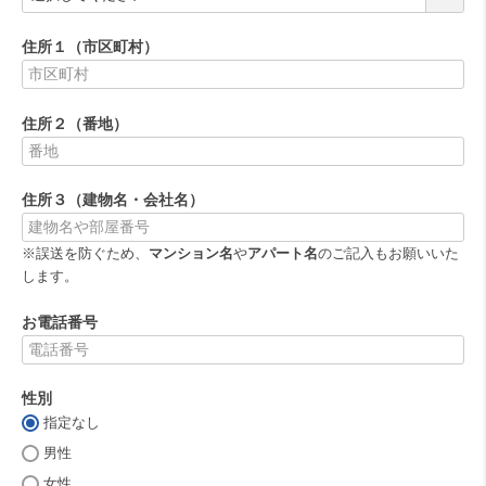
必
須
住所１（市区町村）
)
(
必
住所２（番地）
須
)
(
必
住所３（建物名・会社名）
須
)
※誤送を防ぐため、
マンション名
や
アパート名
のご記入もお願いいた
します。
お電話番号
(
必
性別
須
)
指定なし
(
必
男性
須
女性