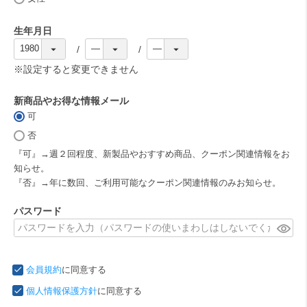
)
生年月日
(
必
※設定すると変更できません
須
)
新商品やお得な情報メール
可
(
必
否
須
『可』→週２回程度、新製品やおすすめ商品、クーポン関連情報をお
)
知らせ。
『否』→年に数回、ご利用可能なクーポン関連情報のみお知らせ。
パスワード
(
必
須
会員規約
に同意する
)
個人情報保護方針
に同意する