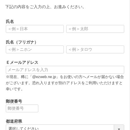
下記の内容をご入力の上、お進みください。
氏名
(
必
氏名（フリガナ）
須
)
(
必
Ｅメールアドレス
須
)
(
※現在、稀に「@ezweb.ne.jp」をお使いの方へメールが届かない場合
必
がございます。恐れ入りますが別のアドレスをご利用いただけますと
須
幸いです。
)
郵便番号
(
必
都道府県
須
)
(