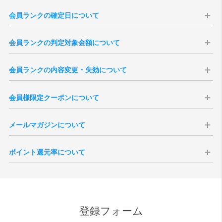
会員ランクの確定日について
会員ランクはの確定日は購入日から14日後に確定いたします。会員ラ
会員ランクの判定対象金額について
ンクは、過去の「累計購入金額」を集計して決定いたします（実店舗
での購入分は含まれません）。
会員ランクの判定対象金額は、商品合計（税込）より、送料・各種割
※現在の会員ランク、過去3年分のご注文履歴は、「
マイページ
」より
会員ランクの内容変更・失効について
引・ポイント・クーポン利用額を差し引いた金額となります。
ご確認いただけます。
※キャンセル・返品となりましたご注文のご購入金額は、ランク判定
本会員ランク制度は、予告無く変更・改定、または終了する場合がご
※3年以上前のご注文を含む累計購入金額は当店がお調べいたしますの
の対象外となります。
会員様限定クーポンについて
ざいます。予めご了承ください。また、会員を退会されますと、その
で、ご希望の際は「
お問い合わせ
」よりご連絡くださいませ。
※会員ランク確定後、会員ランクの更新がシステムに反映されるまで
時点までの累計ご購入金額、獲得ポイント数、各ランクの特典は全て
※一度会員ランクが確定しますと通常ランクダウンはございません。
にタイムラグがございます。
会員様には特別クーポンをプレゼント致します。全会員様を対象にし
失効となりますのでご注意ください。
メールマガジンについて
たバースデークーポンはご登録いただいた誕生月の1日に付与されま
退会後新たに会員登録いただきましても新規登録扱いとなりますの
す。誕生月の途中でご登録いただいた場合、会員ご登録後に付与され
で、退会前の状態に戻すことはできません。
vanillaでは会員様向けにメールマガジンを発行しております。定期配
ます。
ポイント還元率について
信の他、号外での配信などがございます。メールマガジンの取得につ
シーズンクーポンについて、会員ランクに応じた内容で付与されま
いては会員ご登録時の任意となりますが、受信を拒否設定されている
す。付与される月は6月、12月それぞれ第一営業日となりますが、バー
ポイントの還元対象となる金額は、商品代金の税抜価格が対象となり
場合、お得なクーポンなどが配信されない場合がございます。
スデークーポンと異なり、月内途中でのご登録の場合はクーポンが発
ます。メーカーとの正規販売店としての取決めにより、ポイント付与
また、受信を拒否設定された場合でも、緊急性・重要性のある内容の
行されませんのでご注意ください。
ができない商品もございます。また、SALE品はポイント対象外とさせ
場合、設定内容に関わらず配信される場合がございますので、予めご
ていただきます。尚、付与されるポイント額は、各商品ページをご確
了承ください。
登録フォーム
認ください。