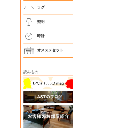
ラグ
照明
時計
オススメセット
読みもの