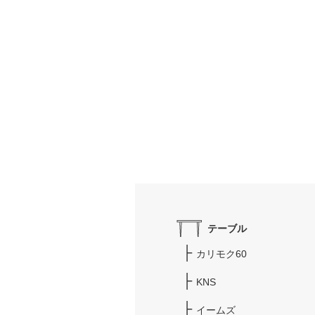
テーブル
カリモク60
KNS
イームズ