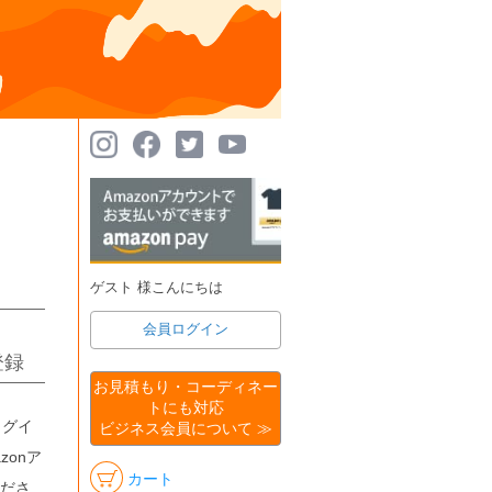
ゲスト 様こんにちは
会員ログイン
登録
お見積もり・コーディネー
トにも対応
ログイ
ビジネス会員について ≫
onア
カート
ださ