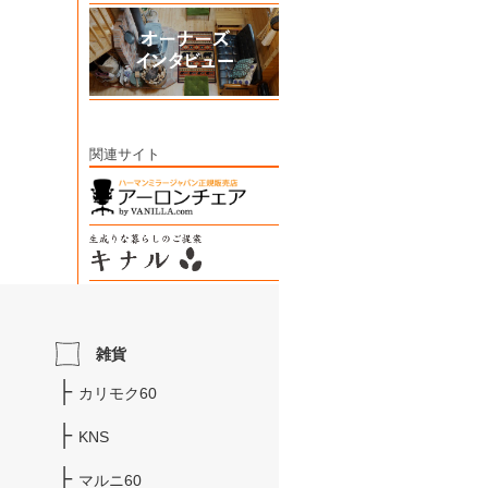
関連サイト
雑貨
カリモク60
KNS
マルニ60