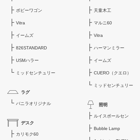
ボビーワゴン
天童木工
Vitra
マルニ60
イームズ
Vitra
826STANDARD
ハーマンミラー
USMハラー
イームズ
ミッドセンチュリー
CUERO（クエロ）
ミッドセンチュリー
ラグ
バニラオリジナル
照明
ルイスポールセン
デスク
Bubble Lamp
カリモク60