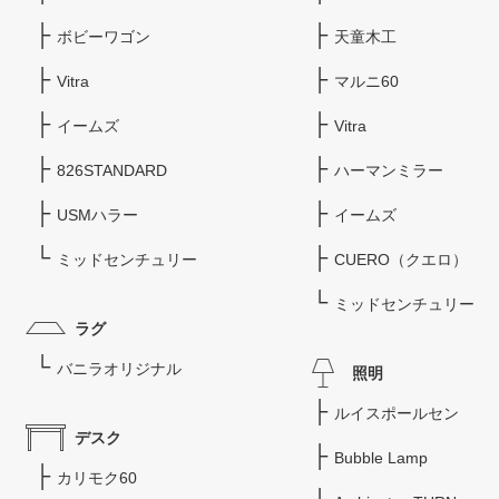
ボビーワゴン
天童木工
Vitra
マルニ60
イームズ
Vitra
826STANDARD
ハーマンミラー
USMハラー
イームズ
ミッドセンチュリー
CUERO（クエロ）
ミッドセンチュリー
ラグ
バニラオリジナル
照明
ルイスポールセン
デスク
Bubble Lamp
カリモク60