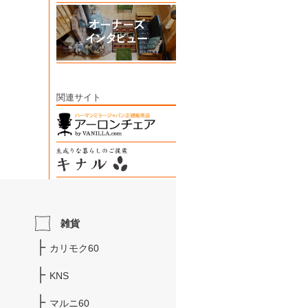
関連サイト
雑貨
カリモク60
KNS
マルニ60