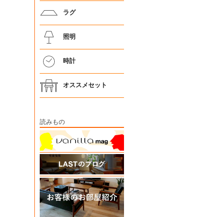
ラグ
照明
時計
オススメセット
読みもの