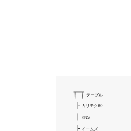
テーブル
カリモク60
KNS
イームズ