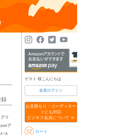
ゲスト 様こんにちは
会員ログイン
登録
お見積もり・コーディネー
トにも対応
ログイ
ビジネス会員について ≫
onア
カート
ださ