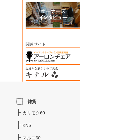
関連サイト
雑貨
カリモク60
KNS
マルニ60