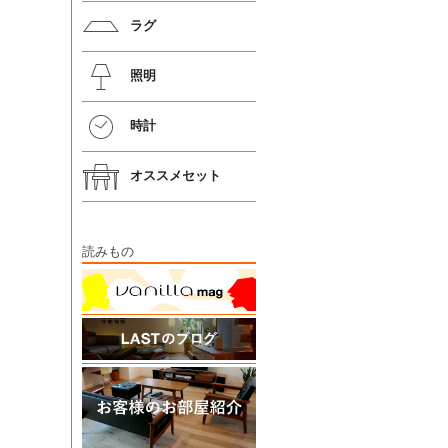
ラグ
照明
時計
オススメセット
読みもの