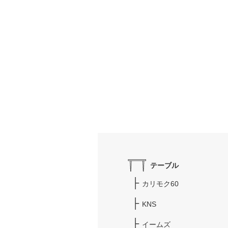
テーブル
カリモク60
KNS
イームズ