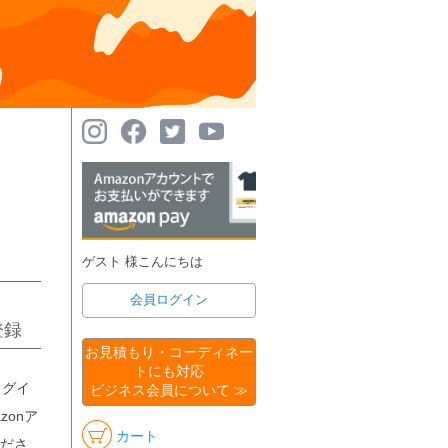
ゲスト 様こんにちは
会員ログイン
登録
お見積もり・コーディネー
トにも対応
ログイ
ビジネス会員について ≫
onア
カート
ださ