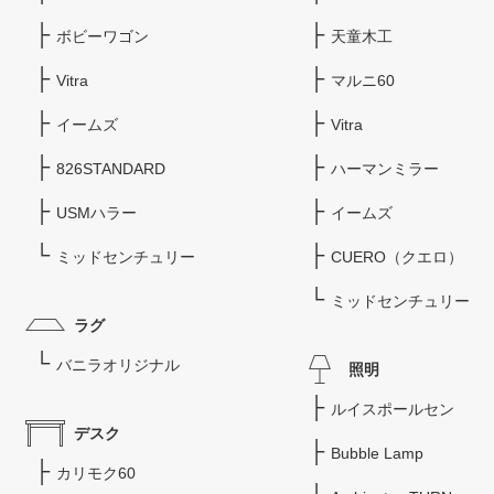
ボビーワゴン
天童木工
Vitra
マルニ60
イームズ
Vitra
826STANDARD
ハーマンミラー
USMハラー
イームズ
ミッドセンチュリー
CUERO（クエロ）
ミッドセンチュリー
ラグ
バニラオリジナル
照明
ルイスポールセン
デスク
Bubble Lamp
カリモク60