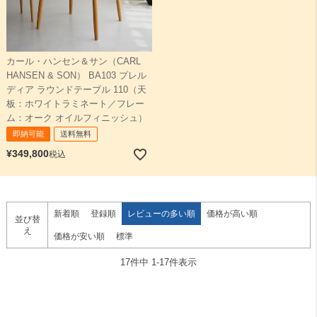
カール・ハンセン＆サン（CARL
HANSEN & SON） BA103 プレル
ディア ラウンドテーブル 110（天
板：ホワイトラミネート／フレー
ム：オーク オイルフィニッシュ）
即納可能
送料無料
¥
349,800
税込
新着順
登録順
レビューの多い順
価格が高い順
並び替
え
価格が安い順
標準
17
件中
1
-
17
件表示