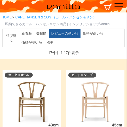
HOME
CARL HANSEN & SON （カール・ハンセン＆サン）
即納できるカール・ハンセン＆サン商品 | インテリアショップvanilla
新着順
登録順
レビューの多い順
価格が高い順
並び替
え
価格が安い順
標準
17
件中
1
-
17
件表示