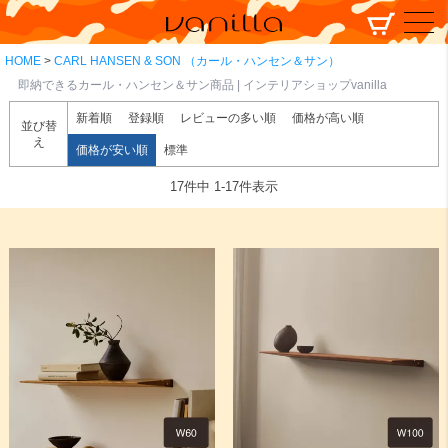
HOME
CARL HANSEN & SON （カール・ハンセン＆サン）
即納できるカール・ハンセン＆サン商品 | インテリアショップvanilla
新着順
登録順
レビューの多い順
価格が高い順
並び替
え
価格が安い順
標準
17
件中
1
-
17
件表示