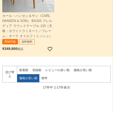
カール・ハンセン＆サン（CARL
HANSEN & SON） BA103 プレル
ディア ラウンドテーブル 110（天
板：ホワイトラミネート／フレー
ム：オーク オイルフィニッシュ）
即納可能
送料無料
¥
349,800
税込
新着順
登録順
レビューの多い順
価格が高い順
並び替
え
価格が安い順
標準
17
件中
1
-
17
件表示