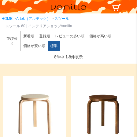
HOME
Artek（アルテック）
スツール
スツール 60 | インテリアショップvanilla
新着順
登録順
レビューの多い順
価格が高い順
並び替
え
価格が安い順
標準
8
件中
1
-
8
件表示