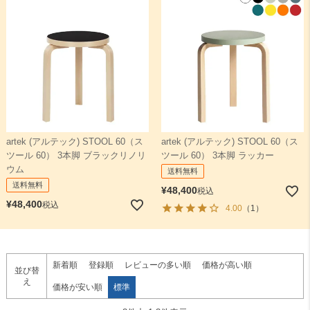
artek (アルテック) STOOL 60（ス
artek (アルテック) STOOL 60（ス
ツール 60） 3本脚 ブラックリノリ
ツール 60） 3本脚 ラッカー
ウム
送料無料
送料無料
¥
48,400
税込
¥
48,400
税込
4.00
（1）
新着順
登録順
レビューの多い順
価格が高い順
並び替
え
価格が安い順
標準