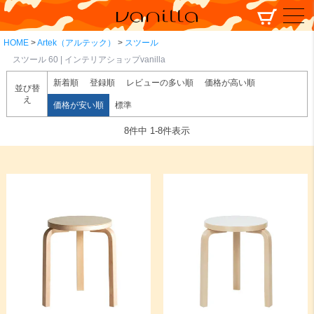
HOME
Artek（アルテック）
スツール
スツール 60 | インテリアショップvanilla
新着順
登録順
レビューの多い順
価格が高い順
並び替
え
価格が安い順
標準
8
件中
1
-
8
件表示