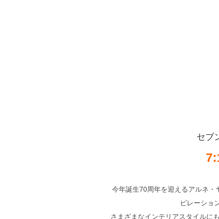
セブン
7
今年誕生70周年を迎えるアルネ・
ピレーション
さまざまなインテリアスタイルにも