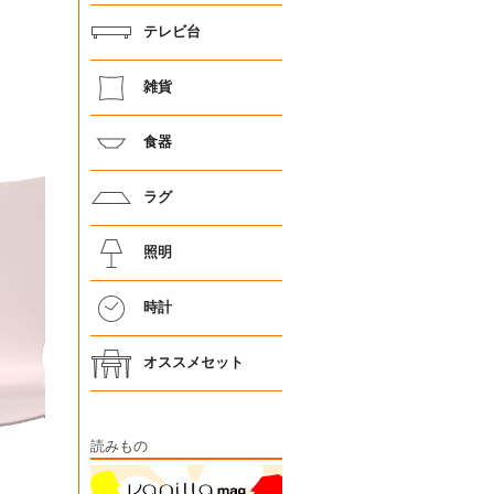
テレビ台
雑貨
食器
ラグ
照明
時計
オススメセット
読みもの