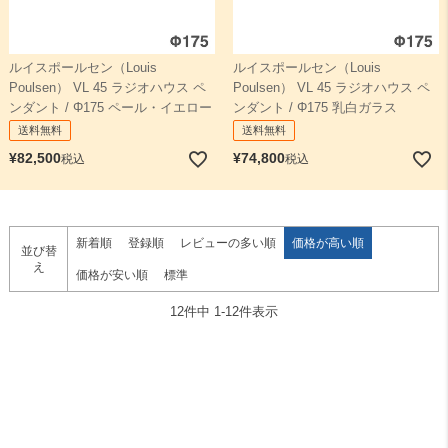
ルイスポールセン（Louis
ルイスポールセン（Louis
Poulsen） VL 45 ラジオハウス ペ
Poulsen） VL 45 ラジオハウス ペ
ンダント / Φ175 ペール・イエロー
ンダント / Φ175 乳白ガラス
送料無料
送料無料
¥
82,500
¥
74,800
税込
税込
新着順
登録順
レビューの多い順
価格が高い順
並び替
え
価格が安い順
標準
12
件中
1
-
12
件表示