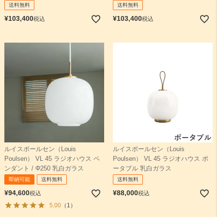
送料無料
送料無料
¥
103,400
¥
103,400
税込
税込
アバーヴ
スィルク
その他
ルイスポールセン（Louis
ルイスポールセン（Louis
Poulsen） VL 45 ラジオハウス ペ
Poulsen） VL 45 ラジオハウス ポ
ンダント / Φ250 乳白ガラス
ータブル 乳白ガラス
即納可能
送料無料
送料無料
¥
94,600
¥
88,000
税込
税込
5.00
（1）