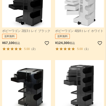
ボビーワゴン 2段3トレイ ブラック
ボビーワゴン 4段8トレイ ホワイト
送料無料
送料無料
¥
67,100
¥
124,300
税込
税込
5.00
（2）
5.00
（1）