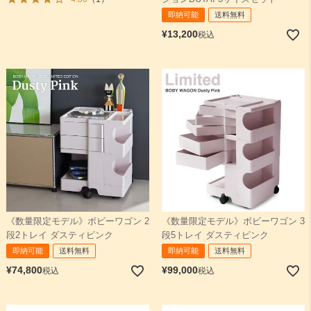
即納可能
送料無料
¥
13,200
税込
《数量限定モデル》ボビーワゴン 2
《数量限定モデル》ボビーワゴン 3
段2トレイ ダスティピンク
段5トレイ ダスティピンク
即納可能
送料無料
即納可能
送料無料
¥
74,800
¥
99,000
税込
税込