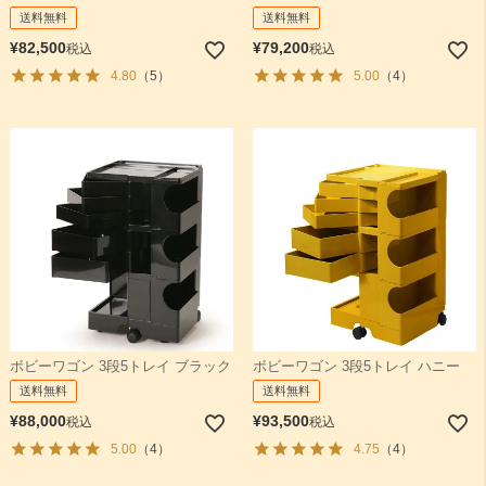
送料無料
送料無料
¥
82,500
¥
79,200
税込
税込
4.80
（5）
5.00
（4）
ボビーワゴン 3段5トレイ ブラック
ボビーワゴン 3段5トレイ ハニー
送料無料
送料無料
¥
88,000
¥
93,500
税込
税込
5.00
（4）
4.75
（4）