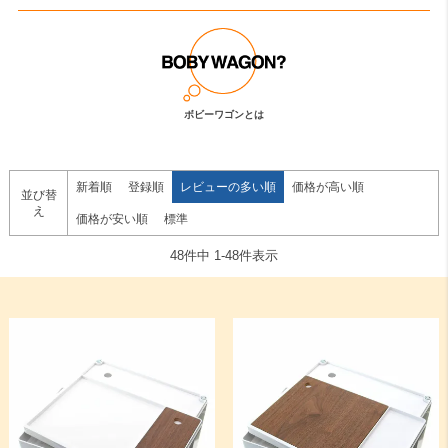
ボビーワゴンとは
新着順
登録順
レビューの多い順
価格が高い順
並び替
え
価格が安い順
標準
48
件中
1
-
48
件表示