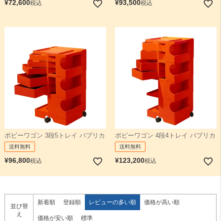
¥
72,600
¥
93,500
税込
税込
ボビーワゴン 3段5トレイ パプリカ
ボビーワゴン 4段4トレイ パプリカ
送料無料
送料無料
¥
96,800
¥
123,200
税込
税込
新着順
登録順
レビューの多い順
価格が高い順
並び替
え
価格が安い順
標準