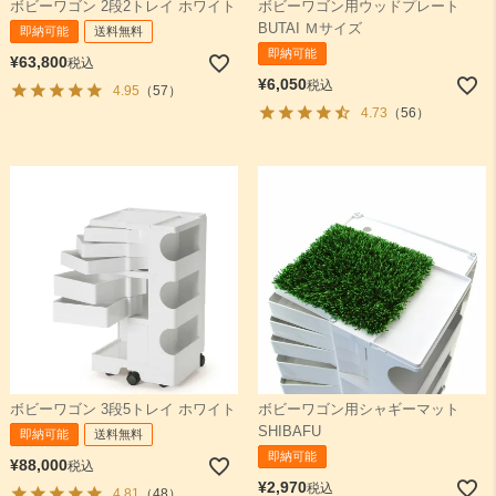
ボビーワゴン 2段2トレイ ホワイト
ボビーワゴン用ウッドプレート
BUTAI Ｍサイズ
即納可能
送料無料
即納可能
¥
63,800
税込
¥
6,050
税込
4.95
（57）
4.73
（56）
ボビーワゴン 3段5トレイ ホワイト
ボビーワゴン用シャギーマット
SHIBAFU
即納可能
送料無料
即納可能
¥
88,000
税込
¥
2,970
税込
4.81
（48）