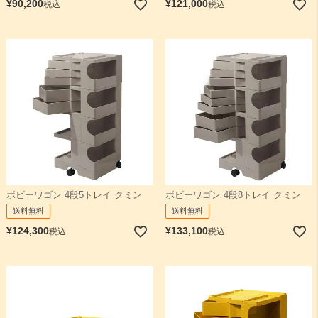
¥
90,200
¥
121,000
税込
税込
ボビーワゴン 4段5トレイ クミン
ボビーワゴン 4段8トレイ クミン
送料無料
送料無料
¥
124,300
¥
133,100
税込
税込