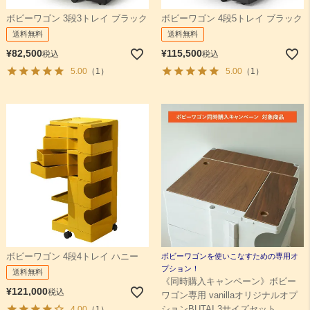
ボビーワゴン 3段3トレイ ブラック
ボビーワゴン 4段5トレイ ブラック
送料無料
送料無料
¥
82,500
¥
115,500
税込
税込
5.00
（1）
5.00
（1）
ボビーワゴン 4段4トレイ ハニー
ボビーワゴンを使いこなすための専用オ
プション！
送料無料
《同時購入キャンペーン》ボビー
¥
121,000
税込
ワゴン専用 vanillaオリジナルオプ
ションBUTAI 3サイズセット
4.00
（1）