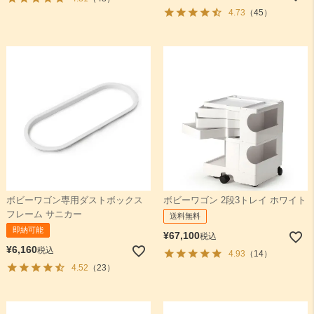
4.73
（45）
ボビーワゴン専用ダストボックス
ボビーワゴン 2段3トレイ ホワイト
フレーム サニカー
送料無料
即納可能
¥
67,100
税込
¥
6,160
税込
4.93
（14）
4.52
（23）