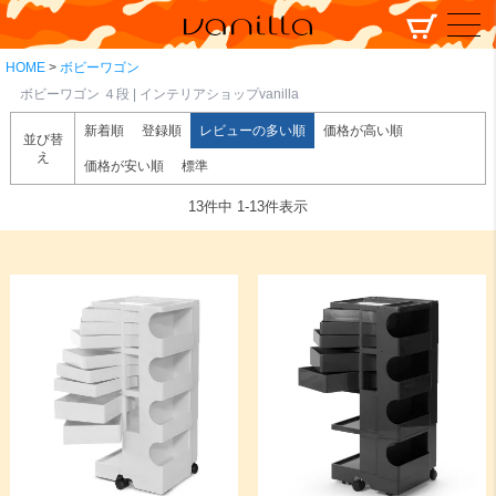
HOME
ボビーワゴン
ボビーワゴン ４段 | インテリアショップvanilla
新着順
登録順
レビューの多い順
価格が高い順
並び替
え
価格が安い順
標準
13
件中
1
-
13
件表示