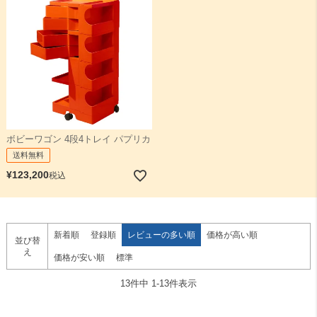
ボビーワゴン 4段4トレイ パプリカ
送料無料
¥
123,200
税込
新着順
登録順
レビューの多い順
価格が高い順
並び替
え
価格が安い順
標準
13
件中
1
-
13
件表示